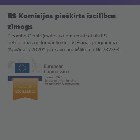
ES Komisijas piešķirts izcilības
zīmogs
Ticombo GmbH (mātesuzņēmums) ir atzīts ES
pētniecības un inovāciju finansēšanas programmā
"Apvārsnis 2020", par savu priekšlikumu Nr. 782393.