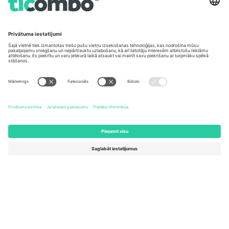
Biroji un atbalsts
Germany
United Kingdom
Unter den Linden 24, 10117
167 City Road, London, Greater
Berlin, Germany
London, EC1V 1AW, United
Kingdom
United States
Switzerland
131 Continental Dr, Suite 305,
Dorfstrasse 52a, 6390
Newark, Delaware 19713, United
Engelberg, Switzerland
States
Bulgaria
United Arab Emirates
Regus Sofia City West, bul
UAE Dubai Silicon Oasis, DDP
Totleben 53-55, 1606 Sofia,
Building A1, Office 302, Dubai,
Bulgaria
United Arab Emirates
Mexico