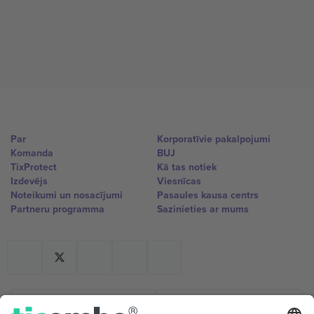
Par
Korporatīvie pakalpojumi
Komanda
BUJ
TixProtect
Kā tas notiek
Izdevējs
Viesnīcas
Noteikumi un nosacījumi
Pasaules kausa centrs
Partneru programma
Sazinieties ar mums