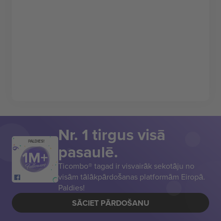
Nr. 1 tirgus visā
PALDIES!
pasaulē.
Ticombo® tagad ir visvairāk sekotāju no
visām tālākpārdošanas platformām Eiropā.
Paldies!
SĀCIET PĀRDOŠANU