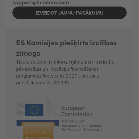
support@ticombo.com
IZVEIDOT JAUNU PASĀKUMU
ES Komisijas piešķirts izcilības
zīmogs
Ticombo GmbH (mātesuzņēmums) ir atzīts ES
pētniecības un inovāciju finansēšanas
programmā "Apvārsnis 2020", par savu
priekšlikumu Nr. 782393.