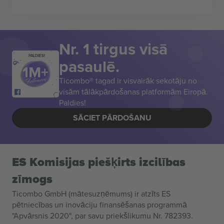
Nr. 1 tirgus visā
PALDIES!
pasaulē.
Ticombo® tagad ir visvairāk sekotāju no
visām tālākpārdošanas platformām Eiropā.
Paldies!
SĀCIET PĀRDOŠANU
ES Komisijas piešķirts izcilības
zīmogs
Ticombo GmbH (mātesuzņēmums) ir atzīts ES
pētniecības un inovāciju finansēšanas programmā
"Apvārsnis 2020", par savu priekšlikumu Nr. 782393.