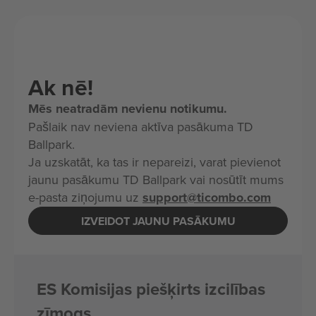
Ak nē!
Mēs neatradām nevienu notikumu.
Pašlaik nav neviena aktīva pasākuma TD
Ballpark.
Ja uzskatāt, ka tas ir nepareizi, varat pievienot
jaunu pasākumu TD Ballpark vai nosūtīt mums
e-pasta ziņojumu uz
support@ticombo.com
IZVEIDOT JAUNU PASĀKUMU
ES Komisijas piešķirts izcilības
zīmogs