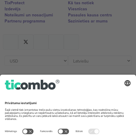
TixProtect
Kā tas notiek
Izdevējs
Viesnīcas
Noteikumi un nosacījumi
Pasaules kausa centrs
Partneru programma
Sazinieties ar mums
Biroji un atbalsts
Germany
United Kingdom
Unter den Linden 24, 10117
167 City Road, London, Greater
Berlin, Germany
London, EC1V 1AW, United
Kingdom
United States
Switzerland