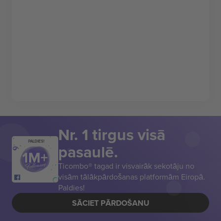
Nr. 1 tirgus visā
PALDIES!
pasaulē.
Ticombo® tagad ir visvairāk sekotāju no
visām tālākpārdošanas platformām Eiropā.
Paldies!
SĀCIET PĀRDOŠANU