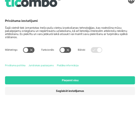
Biroji un atbalsts
Germany
United Kingdom
Unter den Linden 24, 10117
167 City Road, London, Greater
Berlin, Germany
London, EC1V 1AW, United
Kingdom
United States
Switzerland
131 Continental Dr, Suite 305,
Dorfstrasse 52a, 6390
Newark, Delaware 19713, United
Engelberg, Switzerland
States
Bulgaria
United Arab Emirates
Regus Sofia City West, bul
UAE Dubai Silicon Oasis, DDP
Totleben 53-55, 1606 Sofia,
Building A1, Office 302, Dubai,
Bulgaria
United Arab Emirates
Mexico