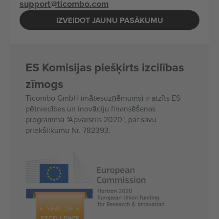
support@ticombo.com
IZVEIDOT JAUNU PASĀKUMU
ES Komisijas piešķirts izcilības
zīmogs
Ticombo GmbH (mātesuzņēmums) ir atzīts ES
pētniecības un inovāciju finansēšanas
programmā "Apvārsnis 2020", par savu
priekšlikumu Nr. 782393.