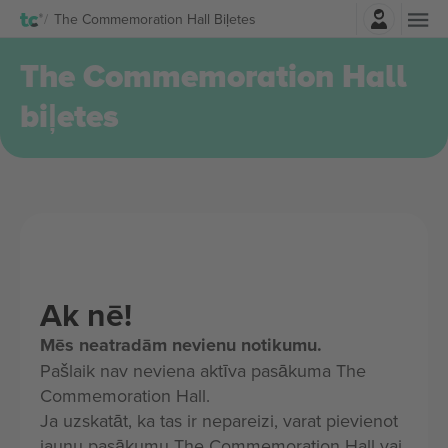
Pierakstīties
The Commemoration Hall Biļetes
The Commemoration Hall
biļetes
Ak nē!
Mēs neatradām nevienu notikumu.
Pašlaik nav neviena aktīva pasākuma The
Commemoration Hall.
Ja uzskatāt, ka tas ir nepareizi, varat pievienot
jaunu pasākumu The Commemoration Hall vai