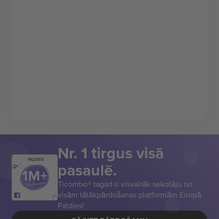
Nr. 1 tirgus visā
PALDIES!
pasaulē.
Ticombo® tagad ir visvairāk sekotāju no
visām tālākpārdošanas platformām Eiropā.
Paldies!