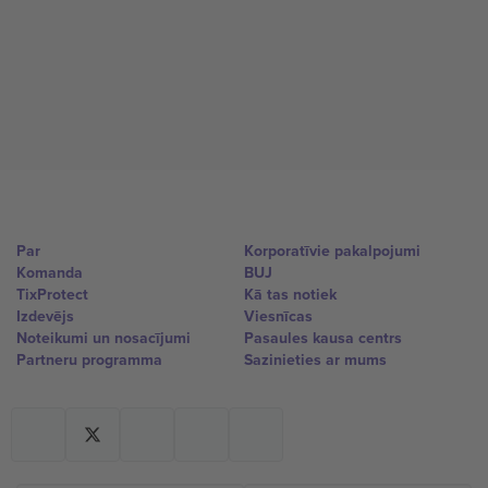
Par
Korporatīvie pakalpojumi
Komanda
BUJ
TixProtect
Kā tas notiek
Izdevējs
Viesnīcas
Noteikumi un nosacījumi
Pasaules kausa centrs
Partneru programma
Sazinieties ar mums