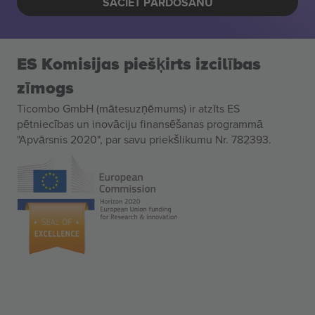
SĀCIET PĀRDOŠANU
ES Komisijas piešķirts izcilības
zīmogs
Ticombo GmbH (mātesuzņēmums) ir atzīts ES
pētniecības un inovāciju finansēšanas programmā
"Apvārsnis 2020", par savu priekšlikumu Nr. 782393.