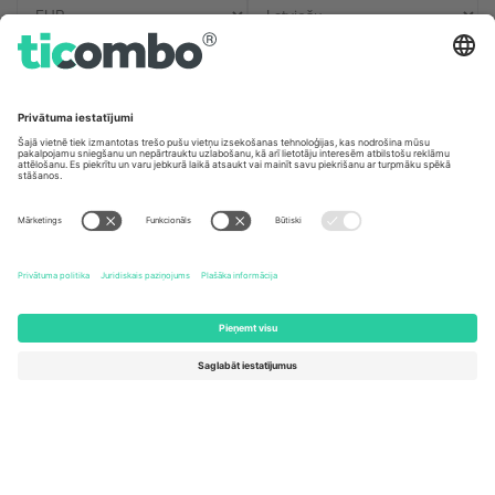
Biroji un atbalsts
Germany
United Kingdom
Unter den Linden 24, 10117
167 City Road, London, Greater
Berlin, Germany
London, EC1V 1AW, United
Kingdom
United States
Switzerland
131 Continental Dr, Suite 305,
Dorfstrasse 52a, 6390
Newark, Delaware 19713, United
Engelberg, Switzerland
States
Bulgaria
United Arab Emirates
Regus Sofia City West, bul
UAE Dubai Silicon Oasis, DDP
Totleben 53-55, 1606 Sofia,
Building A1, Office 302, Dubai,
Bulgaria
United Arab Emirates