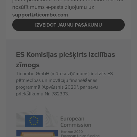
nosūtīt mums e-pasta ziņojumu uz
support@ticombo.com
IZVEIDOT JAUNU PASĀKUMU
ES Komisijas piešķirts izcilības
zīmogs
Ticombo GmbH (mātesuzņēmums) ir atzīts ES
pētniecības un inovāciju finansēšanas
programmā "Apvārsnis 2020", par savu
priekšlikumu Nr. 782393.