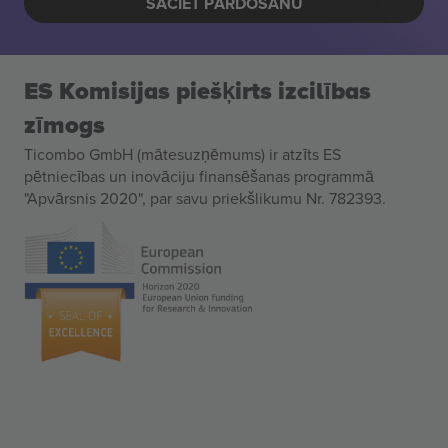
SĀCIET PĀRDOŠANU
ES Komisijas piešķirts izcilības
zīmogs
Ticombo GmbH (mātesuzņēmums) ir atzīts ES
pētniecības un inovāciju finansēšanas programmā
"Apvārsnis 2020", par savu priekšlikumu Nr. 782393.