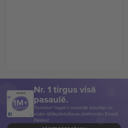
Nr. 1 tirgus visā
PALDIES!
pasaulē.
Ticombo® tagad ir visvairāk sekotāju no
visām tālākpārdošanas platformām Eiropā.
Paldies!