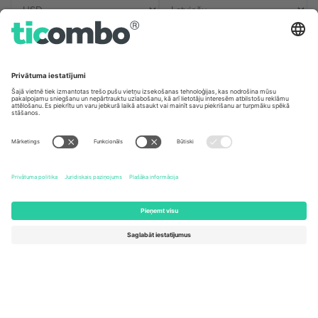
Biroji un atbalsts
Germany
United Kingdom
Unter den Linden 24, 10117
167 City Road, London, Greater
Berlin, Germany
London, EC1V 1AW, United
Kingdom
United States
Switzerland
131 Continental Dr, Suite 305,
Dorfstrasse 52a, 6390
Newark, Delaware 19713, United
Engelberg, Switzerland
States
Bulgaria
United Arab Emirates
Regus Sofia City West, bul
UAE Dubai Silicon Oasis, DDP
Totleben 53-55, 1606 Sofia,
Building A1, Office 302, Dubai,
Bulgaria
United Arab Emirates