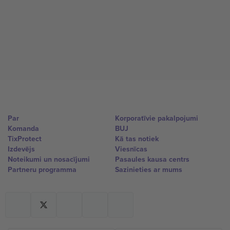
Par
Korporatīvie pakalpojumi
Komanda
BUJ
TixProtect
Kā tas notiek
Izdevējs
Viesnīcas
Noteikumi un nosacījumi
Pasaules kausa centrs
Partneru programma
Sazinieties ar mums