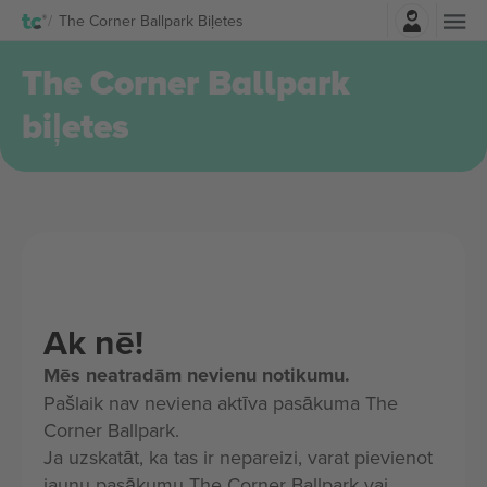
Pierakstīties
The Corner Ballpark Biļetes
The Corner Ballpark
biļetes
Ak nē!
Mēs neatradām nevienu notikumu.
Pašlaik nav neviena aktīva pasākuma The
Corner Ballpark.
Ja uzskatāt, ka tas ir nepareizi, varat pievienot
jaunu pasākumu The Corner Ballpark vai