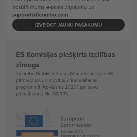
nosūtīt mums e-pasta ziņojumu uz
support@ticombo.com
IZVEIDOT JAUNU PASĀKUMU
ES Komisijas piešķirts izcilības
zīmogs
Ticombo GmbH (mātesuzņēmums) ir atzīts ES
pētniecības un inovāciju finansēšanas
programmā "Apvārsnis 2020", par savu
priekšlikumu Nr. 782393.