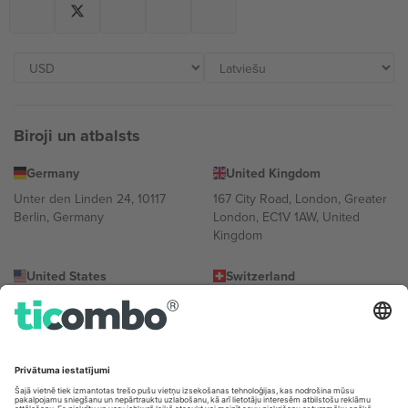
Biroji un atbalsts
Germany
United Kingdom
Unter den Linden 24, 10117
167 City Road, London, Greater
Berlin, Germany
London, EC1V 1AW, United
Kingdom
United States
Switzerland
131 Continental Dr, Suite 305,
Dorfstrasse 52a, 6390
Newark, Delaware 19713, United
Engelberg, Switzerland
States
Bulgaria
United Arab Emirates
Regus Sofia City West, bul
UAE Dubai Silicon Oasis, DDP