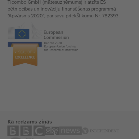
Ticombo GmbH (mātesuzņēmums) ir atzīts ES
pētniecības un inovāciju finansēšanas programmā
"Apvārsnis 2020", par savu priekšlikumu Nr. 782393.
Kā redzams ziņās