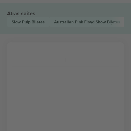
Ātrās saites
Slow Pulp
Biļetes
Australian Pink Floyd Show
Biļetes