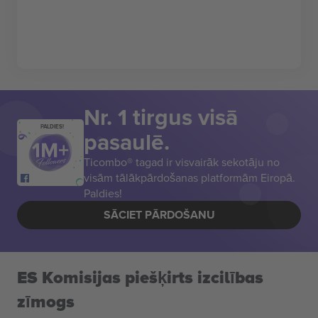
Nr. 1 tirgus visā
PALDIES!
pasaulē.
Ticombo® tagad ir visvairāk sekotāju no
visām tālākpārdošanas platformām Eiropā.
Paldies!
SĀCIET PĀRDOŠANU
ES Komisijas piešķirts izcilības
zīmogs