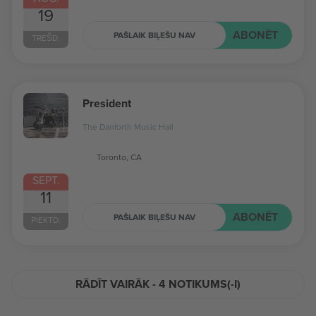
19
ABONĒT
PAŠLAIK BIĻEŠU NAV
TREŠD.
President
The Danforth Music Hall
Toronto, CA
SEPT.
11
ABONĒT
PAŠLAIK BIĻEŠU NAV
PIEKTD.
RĀDĪT VAIRĀK - 4 NOTIKUMS(-I)