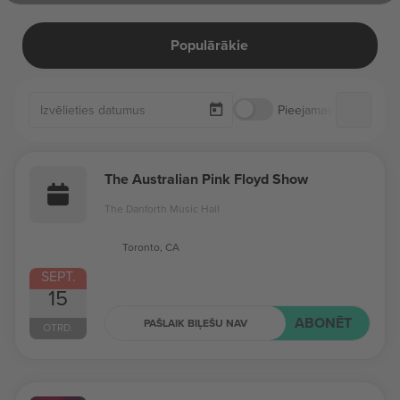
Populārākie
Pieejamas tikai biļetes
The Australian Pink Floyd Show
The Danforth Music Hall
Toronto, CA
SEPT.
15
ABONĒT
PAŠLAIK BIĻEŠU NAV
OTRD.