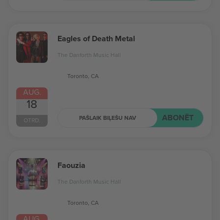
Eagles of Death Metal
The Danforth Music Hall
Toronto, CA
AUG.
18
ABONĒT
PAŠLAIK BIĻEŠU NAV
OTRD.
Faouzia
The Danforth Music Hall
Toronto, CA
AUG.