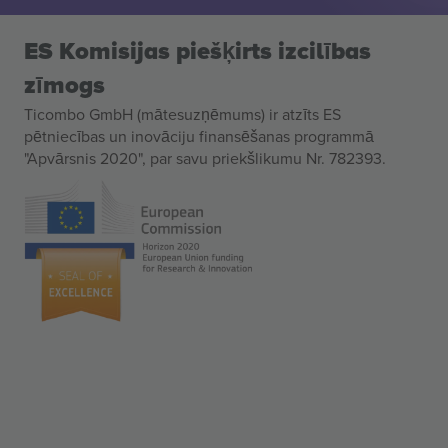
ES Komisijas piešķirts izcilības
zīmogs
Ticombo GmbH (mātesuzņēmums) ir atzīts ES
pētniecības un inovāciju finansēšanas programmā
"Apvārsnis 2020", par savu priekšlikumu Nr. 782393.