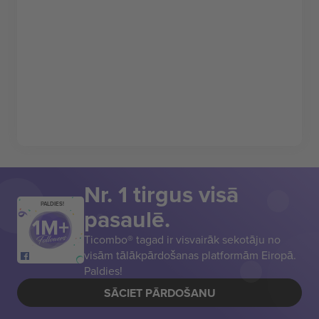
Nr. 1 tirgus visā
PALDIES!
pasaulē.
Ticombo® tagad ir visvairāk sekotāju no
visām tālākpārdošanas platformām Eiropā.
Paldies!
SĀCIET PĀRDOŠANU