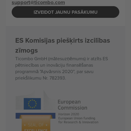
support@ticombo.com
IZVEIDOT JAUNU PASĀKUMU
ES Komisijas piešķirts izcilības
zīmogs
Ticombo GmbH (mātesuzņēmums) ir atzīts ES
pētniecības un inovāciju finansēšanas
programmā "Apvārsnis 2020", par savu
priekšlikumu Nr. 782393.