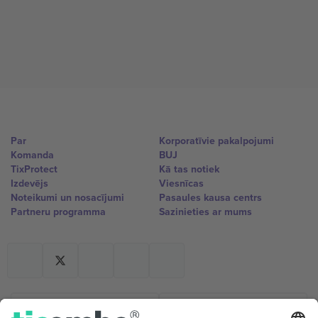
Par
Korporatīvie pakalpojumi
Komanda
BUJ
TixProtect
Kā tas notiek
Izdevējs
Viesnīcas
Noteikumi un nosacījumi
Pasaules kausa centrs
Partneru programma
Sazinieties ar mums