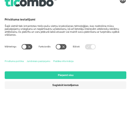
Biroji un atbalsts
Germany
United Kingdom
Unter den Linden 24, 10117
167 City Road, London, Greater
Berlin, Germany
London, EC1V 1AW, United
Kingdom
United States
Switzerland
131 Continental Dr, Suite 305,
Dorfstrasse 52a, 6390
Newark, Delaware 19713, United
Engelberg, Switzerland
States
Bulgaria
United Arab Emirates
Regus Sofia City West, bul
UAE Dubai Silicon Oasis, DDP
Totleben 53-55, 1606 Sofia,
Building A1, Office 302, Dubai,
Bulgaria
United Arab Emirates
Mexico