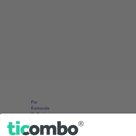
Par
Komanda
TixProtect
Izdevējs
Noteikumi un nosacījumi
Partneru programma