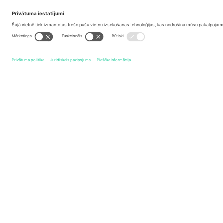
Biroji un atbalsts
Germany
Unter den Linden 24, 10117 Berlin, Germany
United States
131 Continental Dr, Suite 305, Newark, Delaware 19713, 
Bulgaria
Regus Sofia City West, bul Totleben 53-55, 1606 Sofia, B
Mexico
Av Chapultepec 360, Roma Norte, Cuauhtémoc, 06700