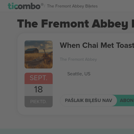
The Fremont Abbey Biļetes
The Fremont Abbey b
When Chai Met Toas
The Fremont Abbey
Seattle, US
SEPT.
18
PAŠLAIK BIĻEŠU NAV
ABON
PIEKTD.