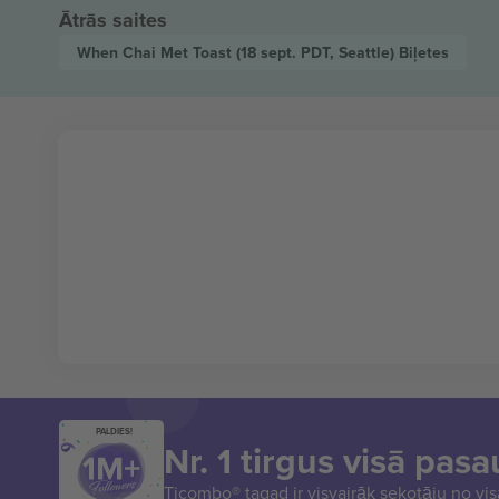
Ātrās saites
When Chai Met Toast
(18 sept. PDT, Seattle)
Biļetes
PALDIES!
Nr. 1 tirgus visā pasa
Ticombo® tagad ir visvairāk sekotāju no vi