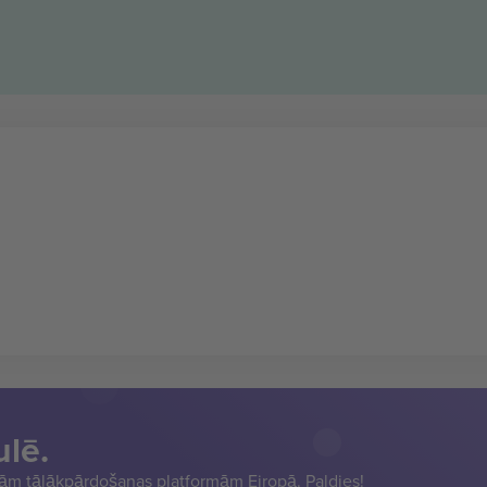
ulē.
sām tālākpārdošanas platformām Eiropā. Paldies!