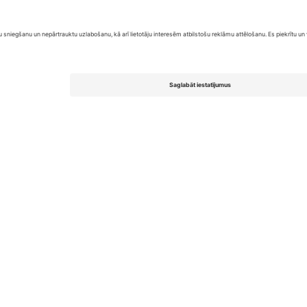
United Kingdom
167 City Road, London, Greater L
Switzerland
United States
Dorfstrasse 52a, 6390 Engelberg, 
United Arab Emirates
ulgaria
UAE Dubai Silicon Oasis, DDP Buil
 Ciudad de México, CDMX, Mexico