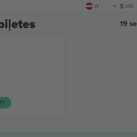
LV
+1
USD
iļetes
19 s
t
ĒT