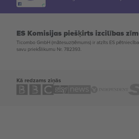
ES Komisijas piešķirts izcilības zī
Ticombo GmbH (mātesuzņēmums) ir atzīts ES pētniecības
savu priekšlikumu Nr. 782393.
Kā redzams ziņās