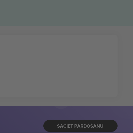
SĀCIET PĀRDOŠANU