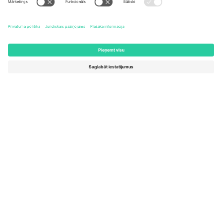
131 Continental Dr, Suite 305,
Dorfstrasse 52a, 6390
Newark, Delaware 19713, United
Engelberg, Switzerland
States
Bulgaria
United Arab Emirates
Regus Sofia City West, bul
UAE Dubai Silicon Oasis, DDP
Totleben 53-55, 1606 Sofia,
Building A1, Office 302, Dubai,
Bulgaria
United Arab Emirates
Mexico
Av Chapultepec 360, Roma
Norte, Cuauhtémoc, 06700
Ciudad de México, CDMX,
Mexico
Platformas nodrošinātāja juridiskā persona var atšķirties atkarībā
no atrašanās vietas, notikuma un/vai domēna. Lai iegūtu detalizētu
informāciju, skatiet konkrētu notikuma lapu, nospiedumu un
noteikumus.,
Izdevējs
un
Noteikumi.
© 2026 Ticombo. Visas
tiesības aizsargātas.