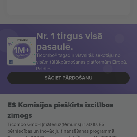
Nr. 1 tirgus visā
PALDIES!
pasaulē.
Ticombo® tagad ir visvairāk sekotāju no
visām tālākpārdošanas platformām Eiropā.
Paldies!
SĀCIET PĀRDOŠANU
ES Komisijas piešķirts izcilības
zīmogs
Ticombo GmbH (mātesuzņēmums) ir atzīts ES
pētniecības un inovāciju finansēšanas programmā