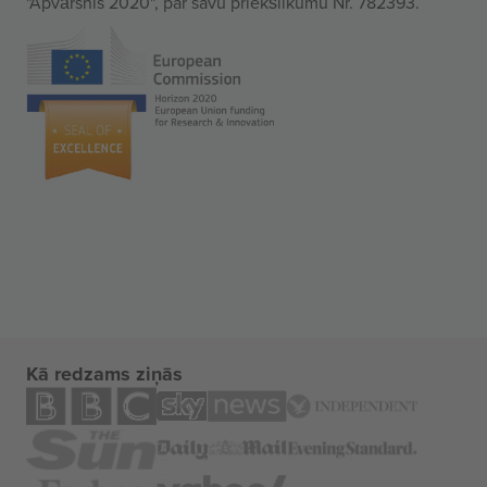
"Apvārsnis 2020", par savu priekšlikumu Nr. 782393.
Kā redzams ziņās