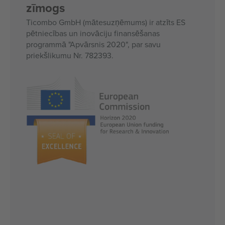
zīmogs
Ticombo GmbH (mātesuzņēmums) ir atzīts ES
pētniecības un inovāciju finansēšanas
programmā "Apvārsnis 2020", par savu
priekšlikumu Nr. 782393.