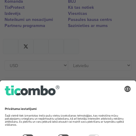
Komanda
BUJ
TixProtect
Kā tas notiek
Izdevējs
Viesnīcas
Noteikumi un nosacījumi
Pasaules kausa centrs
Partneru programma
Sazinieties ar mums
Biroji un atbalsts
Germany
United Kingdom
Unter den Linden 24, 10117
167 City Road, London, Greater
Berlin, Germany
London, EC1V 1AW, United
Kingdom
United States
Switzerland