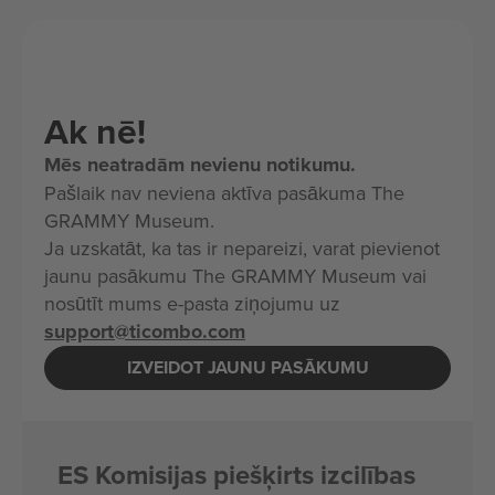
Ak nē!
Mēs neatradām nevienu notikumu.
Pašlaik nav neviena aktīva pasākuma The
GRAMMY Museum.
Ja uzskatāt, ka tas ir nepareizi, varat pievienot
jaunu pasākumu The GRAMMY Museum vai
nosūtīt mums e-pasta ziņojumu uz
support@ticombo.com
IZVEIDOT JAUNU PASĀKUMU
ES Komisijas piešķirts izcilības