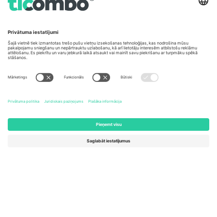
Biroji un atbalsts
Germany
United Kingdom
Unter den Linden 24, 10117
167 City Road, London, Greater
Berlin, Germany
London, EC1V 1AW, United
Kingdom
United States
Switzerland
131 Continental Dr, Suite 305,
Dorfstrasse 52a, 6390
Newark, Delaware 19713, United
Engelberg, Switzerland
States
Bulgaria
United Arab Emirates
Regus Sofia City West, bul
UAE Dubai Silicon Oasis, DDP
Totleben 53-55, 1606 Sofia,
Building A1, Office 302, Dubai,
Bulgaria
United Arab Emirates
Mexico