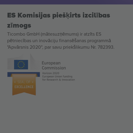
ES Komisijas piešķirts izcilības
zīmogs
Ticombo GmbH (mātesuzņēmums) ir atzīts ES
pētniecības un inovāciju finansēšanas programmā
"Apvārsnis 2020", par savu priekšlikumu Nr. 782393.