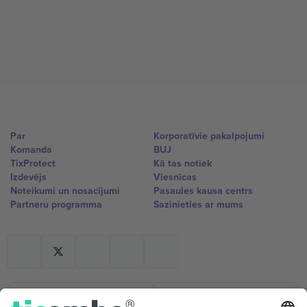
Par
Korporatīvie pakalpojumi
Komanda
BUJ
TixProtect
Kā tas notiek
Izdevējs
Viesnīcas
Noteikumi un nosacījumi
Pasaules kausa centrs
Partneru programma
Sazinieties ar mums