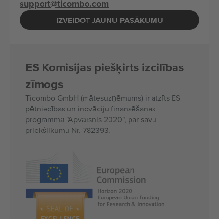
support@ticombo.com
IZVEIDOT JAUNU PASĀKUMU
ES Komisijas piešķirts izcilības
zīmogs
Ticombo GmbH (mātesuzņēmums) ir atzīts ES
pētniecības un inovāciju finansēšanas
programmā "Apvārsnis 2020", par savu
priekšlikumu Nr. 782393.