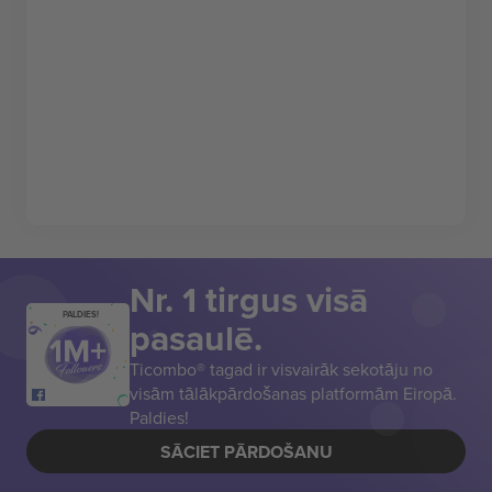
Nr. 1 tirgus visā
PALDIES!
pasaulē.
Ticombo® tagad ir visvairāk sekotāju no
visām tālākpārdošanas platformām Eiropā.
Paldies!
SĀCIET PĀRDOŠANU