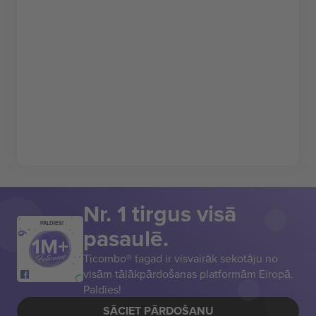
Nr. 1 tirgus visā
PALDIES!
pasaulē.
Ticombo® tagad ir visvairāk sekotāju no
visām tālākpārdošanas platformām Eiropā.
Paldies!
SĀCIET PĀRDOŠANU