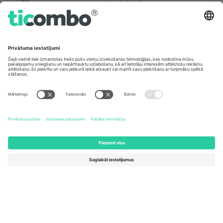
Biroji un atbalsts
Germany
United Kingdom
Unter den Linden 24, 10117
167 City Road, London, Greater
Berlin, Germany
London, EC1V 1AW, United
Kingdom
United States
Switzerland
131 Continental Dr, Suite 305,
Dorfstrasse 52a, 6390
Newark, Delaware 19713, United
Engelberg, Switzerland
States
Bulgaria
United Arab Emirates
Regus Sofia City West, bul
UAE Dubai Silicon Oasis, DDP
Totleben 53-55, 1606 Sofia,
Building A1, Office 302, Dubai,
Bulgaria
United Arab Emirates