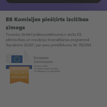
ES Komisijas piešķirts izcilības
zīmogs
Ticombo GmbH (mātesuzņēmums) ir atzīts ES
pētniecības un inovāciju finansēšanas programmā
"Apvārsnis 2020", par savu priekšlikumu Nr. 782393.