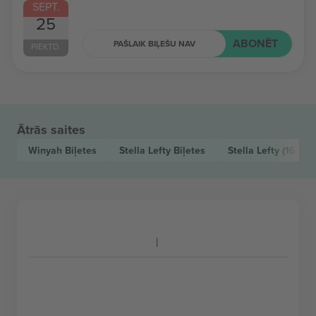
SEPT.
25
ABONĒT
PAŠLAIK BIĻEŠU NAV
PIEKTD.
Ātrās saites
Winyah
Biļetes
Stella Lefty
Biļetes
Stella Lefty
(16 aug