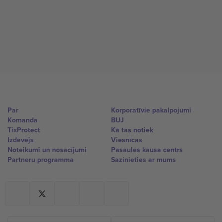
Par
Korporatīvie pakalpojumi
Komanda
BUJ
TixProtect
Kā tas notiek
Izdevējs
Viesnīcas
Noteikumi un nosacījumi
Pasaules kausa centrs
Partneru programma
Sazinieties ar mums