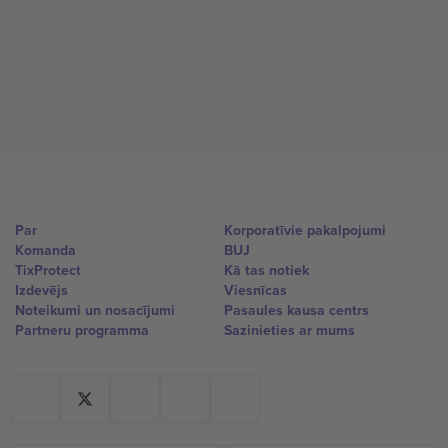
Par
Korporatīvie pakalpojumi
Komanda
BUJ
TixProtect
Kā tas notiek
Izdevējs
Viesnīcas
Noteikumi un nosacījumi
Pasaules kausa centrs
Partneru programma
Sazinieties ar mums