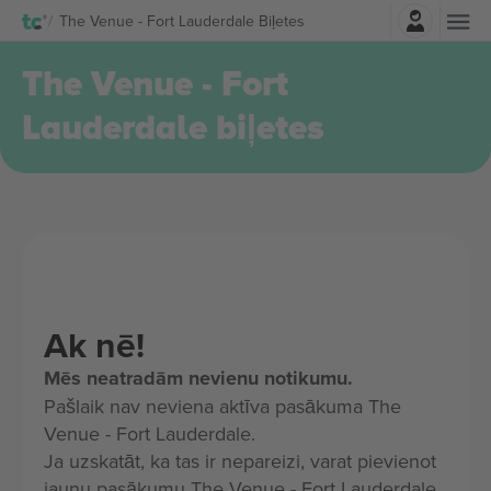
Pierakstīties
The Venue - Fort Lauderdale Biļetes
The Venue - Fort
Lauderdale biļetes
Ak nē!
Mēs neatradām nevienu notikumu.
Pašlaik nav neviena aktīva pasākuma The
Venue - Fort Lauderdale.
Ja uzskatāt, ka tas ir nepareizi, varat pievienot
jaunu pasākumu The Venue - Fort Lauderdale