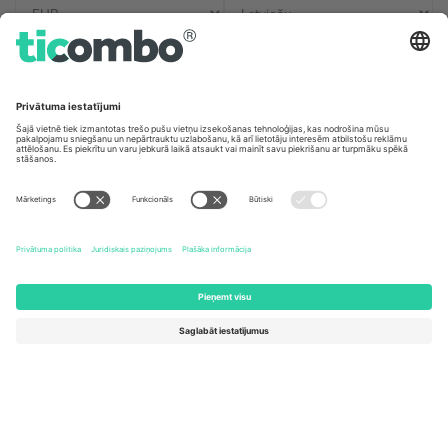
Biroji un atbalsts
Germany
United Kingdom
Unter den Linden 24, 10117
167 City Road, London, Greater
Berlin, Germany
London, EC1V 1AW, United
Kingdom
United States
Switzerland
131 Continental Dr, Suite 305,
Dorfstrasse 52a, 6390
Newark, Delaware 19713, United
Engelberg, Switzerland
States
Bulgaria
United Arab Emirates
Regus Sofia City West, bul
UAE Dubai Silicon Oasis, DDP
Totleben 53-55, 1606 Sofia,
Building A1, Office 302, Dubai,
Bulgaria
United Arab Emirates