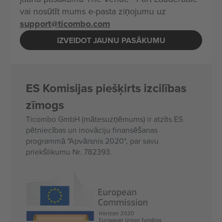
vai nosūtīt mums e-pasta ziņojumu uz
support@ticombo.com
IZVEIDOT JAUNU PASĀKUMU
ES Komisijas piešķirts izcilības
zīmogs
Ticombo GmbH (mātesuzņēmums) ir atzīts ES
pētniecības un inovāciju finansēšanas
programmā "Apvārsnis 2020", par savu
priekšlikumu Nr. 782393.