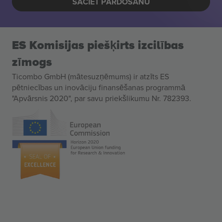
SĀCIET PĀRDOŠANU
ES Komisijas piešķirts izcilības
zīmogs
Ticombo GmbH (mātesuzņēmums) ir atzīts ES
pētniecības un inovāciju finansēšanas programmā
"Apvārsnis 2020", par savu priekšlikumu Nr. 782393.