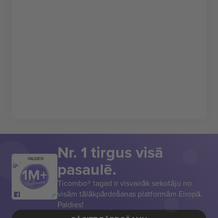
Nr. 1 tirgus visā
PALDIES!
pasaulē.
Ticombo® tagad ir visvairāk sekotāju no
visām tālākpārdošanas platformām Eiropā.
Paldies!