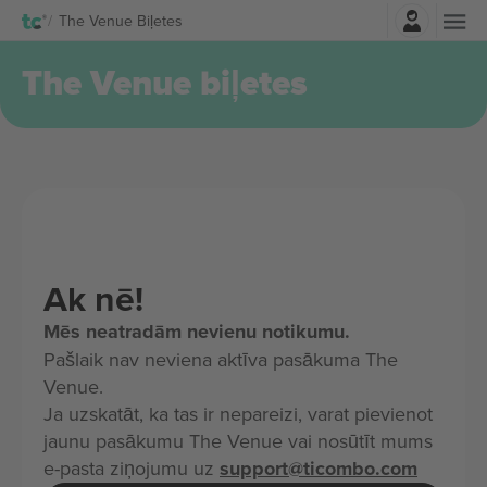
Pierakstīties
The Venue Biļetes
The Venue biļetes
Ak nē!
Mēs neatradām nevienu notikumu.
Pašlaik nav neviena aktīva pasākuma The
Venue.
Ja uzskatāt, ka tas ir nepareizi, varat pievienot
jaunu pasākumu The Venue vai nosūtīt mums
e-pasta ziņojumu uz
support@ticombo.com