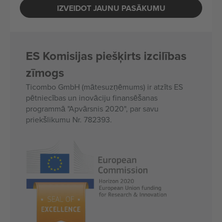
IZVEIDOT JAUNU PASĀKUMU
ES Komisijas piešķirts izcilības
zīmogs
Ticombo GmbH (mātesuzņēmums) ir atzīts ES
pētniecības un inovāciju finansēšanas
programmā "Apvārsnis 2020", par savu
priekšlikumu Nr. 782393.