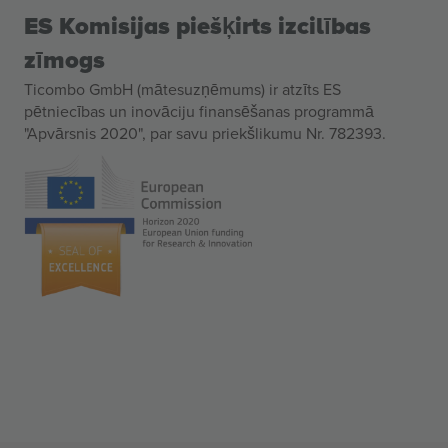
ES Komisijas piešķirts izcilības
zīmogs
Ticombo GmbH (mātesuzņēmums) ir atzīts ES
pētniecības un inovāciju finansēšanas programmā
"Apvārsnis 2020", par savu priekšlikumu Nr. 782393.