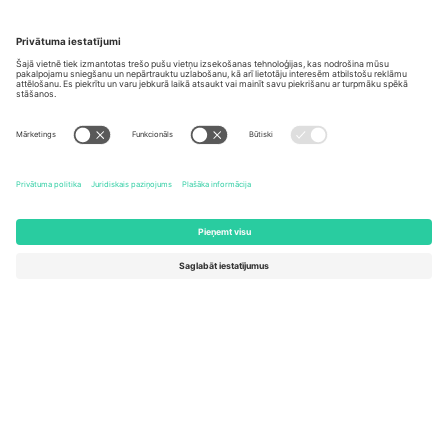
Biroji un atbalsts
Germany
United Kingdom
Unter den Linden 24, 10117
167 City Road, London, Greater
Berlin, Germany
London, EC1V 1AW, United
Kingdom
United States
Switzerland
131 Continental Dr, Suite 305,
Dorfstrasse 52a, 6390
Newark, Delaware 19713, United
Engelberg, Switzerland
States
Bulgaria
United Arab Emirates
Regus Sofia City West, bul
UAE Dubai Silicon Oasis, DDP
Totleben 53-55, 1606 Sofia,
Building A1, Office 302, Dubai,
Bulgaria
United Arab Emirates
Mexico
Av Chapultepec 360, Roma