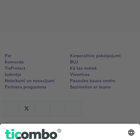
Par
Korporatīvie pakalpojumi
Komanda
BUJ
TixProtect
Kā tas notiek
Izdevējs
Viesnīcas
Noteikumi un nosacījumi
Pasaules kausa centrs
Partneru programma
Sazinieties ar mums