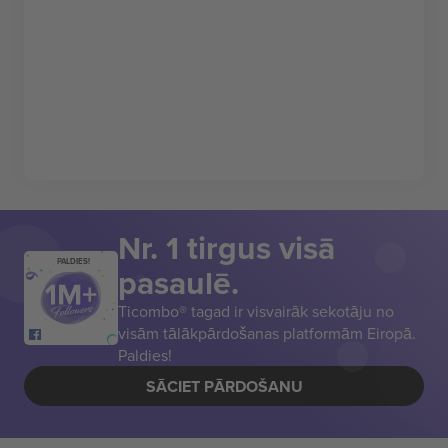
Nr. 1 tirgus visā
PALDIES!
pasaulē.
Ticombo® tagad ir visvairāk sekotāju no
visām tālākpārdošanas platformām Eiropā.
Paldies!
SĀCIET PĀRDOŠANU