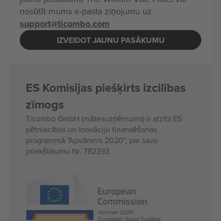
nosūtīt mums e-pasta ziņojumu uz
support@ticombo.com
IZVEIDOT JAUNU PASĀKUMU
ES Komisijas piešķirts izcilības
zīmogs
Ticombo GmbH (mātesuzņēmums) ir atzīts ES
pētniecības un inovāciju finansēšanas
programmā "Apvārsnis 2020", par savu
priekšlikumu Nr. 782393.