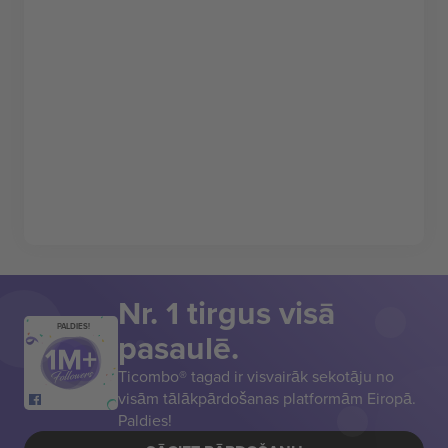
Nr. 1 tirgus visā
PALDIES!
pasaulē.
Ticombo® tagad ir visvairāk sekotāju no
visām tālākpārdošanas platformām Eiropā.
Paldies!