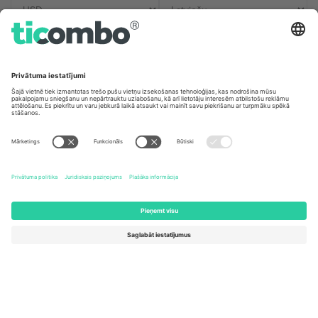
Biroji un atbalsts
Germany
United Kingdom
Unter den Linden 24, 10117
167 City Road, London, Greater
Berlin, Germany
London, EC1V 1AW, United
Kingdom
United States
Switzerland
131 Continental Dr, Suite 305,
Dorfstrasse 52a, 6390
Newark, Delaware 19713, United
Engelberg, Switzerland
States
Bulgaria
United Arab Emirates
Regus Sofia City West, bul
UAE Dubai Silicon Oasis, DDP
Totleben 53-55, 1606 Sofia,
Building A1, Office 302, Dubai,
Bulgaria
United Arab Emirates