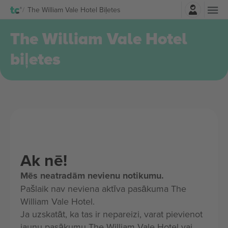
Pierakstīties
The William Vale Hotel Biļetes
The William Vale Hotel
biļetes
Ak nē!
Mēs neatradām nevienu notikumu.
Pašlaik nav neviena aktīva pasākuma The
William Vale Hotel.
Ja uzskatāt, ka tas ir nepareizi, varat pievienot
jaunu pasākumu The William Vale Hotel vai