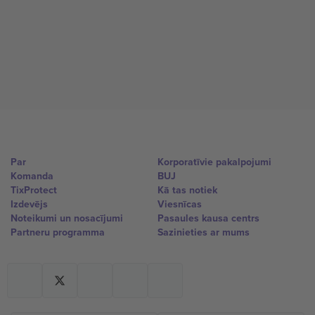
Par
Korporatīvie pakalpojumi
Komanda
BUJ
TixProtect
Kā tas notiek
Izdevējs
Viesnīcas
Noteikumi un nosacījumi
Pasaules kausa centrs
Partneru programma
Sazinieties ar mums