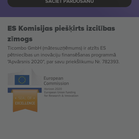
SĀCIET PĀRDOŠANU
ES Komisijas piešķirts izcilības
zīmogs
Ticombo GmbH (mātesuzņēmums) ir atzīts ES
pētniecības un inovāciju finansēšanas programmā
"Apvārsnis 2020", par savu priekšlikumu Nr. 782393.