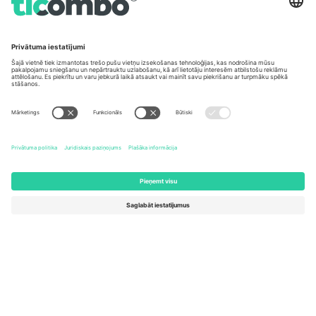
Biroji un atbalsts
Germany
United Kingdom
Unter den Linden 24, 10117
167 City Road, London, Greater
Berlin, Germany
London, EC1V 1AW, United
Kingdom
United States
Switzerland
131 Continental Dr, Suite 305,
Dorfstrasse 52a, 6390
Newark, Delaware 19713, United
Engelberg, Switzerland
States
Bulgaria
United Arab Emirates
Regus Sofia City West, bul
UAE Dubai Silicon Oasis, DDP
Totleben 53-55, 1606 Sofia,
Building A1, Office 302, Dubai,
Bulgaria
United Arab Emirates
Mexico