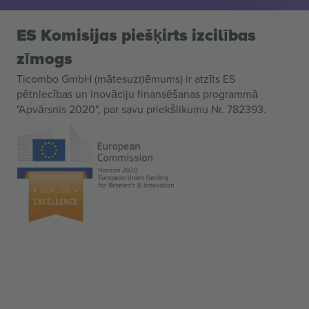
ES Komisijas piešķirts izcilības
zīmogs
Ticombo GmbH (mātesuzņēmums) ir atzīts ES
pētniecības un inovāciju finansēšanas programmā
"Apvārsnis 2020", par savu priekšlikumu Nr. 782393.