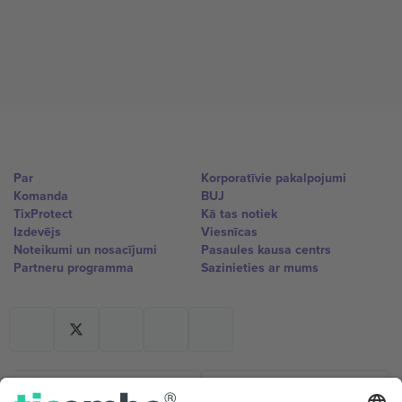
Par
Korporatīvie pakalpojumi
Komanda
BUJ
TixProtect
Kā tas notiek
Izdevējs
Viesnīcas
Noteikumi un nosacījumi
Pasaules kausa centrs
Partneru programma
Sazinieties ar mums