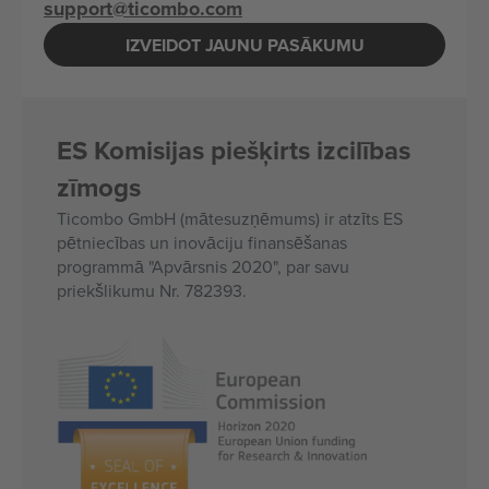
support@ticombo.com
IZVEIDOT JAUNU PASĀKUMU
ES Komisijas piešķirts izcilības
zīmogs
Ticombo GmbH (mātesuzņēmums) ir atzīts ES
pētniecības un inovāciju finansēšanas
programmā "Apvārsnis 2020", par savu
priekšlikumu Nr. 782393.