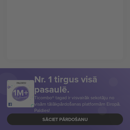
Nr. 1 tirgus visā
PALDIES!
pasaulē.
Ticombo® tagad ir visvairāk sekotāju no
visām tālākpārdošanas platformām Eiropā.
Paldies!
SĀCIET PĀRDOŠANU