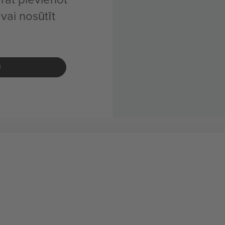
ai nosūtīt
U