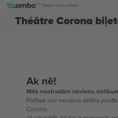
Théâtre Corona Biļetes
Théâtre Corona biļet
Ak nē!
Mēs neatradām nevienu notiku
Pašlaik nav neviena aktīva pasā
Corona.
Ja uzskatāt, ka tas ir nepareizi, v