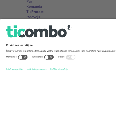
Par
Komanda
TixProtect
Izdevējs
Noteikumi un nosacījumi
Partneru programma
Biroji un atbalsts
Germany
Unter den Linden 24, 10117 Berlin, Germany
United States
131 Continental Dr, Suite 305, Newark, Delaware 19713, 
Bulgaria