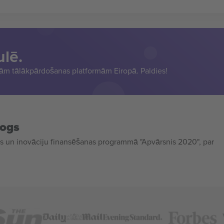
ulē.
sām tālākpārdošanas platformām Eiropā. Paldies!
mogs
 un inovāciju finansēšanas programmā "Apvārsnis 2020", par