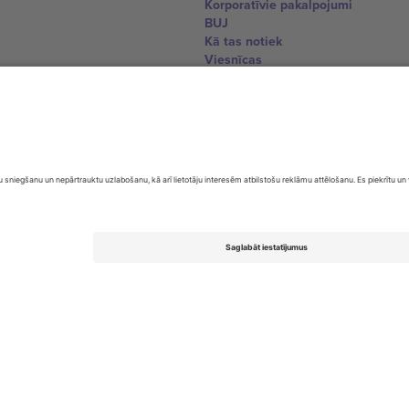
Korporatīvie pakalpojumi
BUJ
Kā tas notiek
Viesnīcas
Pasaules kausa centrs
Sazinieties ar mums
United Kingdom
167 City Road, London, Greater L
Switzerland
United States
Dorfstrasse 52a, 6390 Engelberg, 
United Arab Emirates