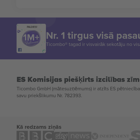
PALDIES!
Nr. 1 tirgus visā pasa
Ticombo® tagad ir visvairāk sekotāju no vi
ES Komisijas piešķirts izcilības zī
Ticombo GmbH (mātesuzņēmums) ir atzīts ES pētniecības
savu priekšlikumu Nr. 782393.
Kā redzams ziņās