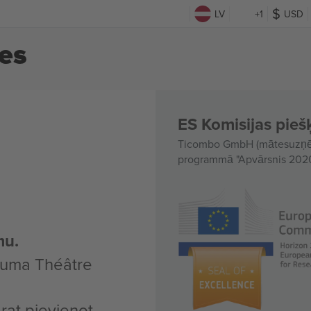
LV
+1
USD
es
ES Komisijas piešķ
Ticombo GmbH (mātesuzņēmu
programmā "Apvārsnis 2020"
mu.
kuma Théâtre
arat pievienot