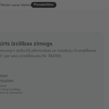
Pierakstīties
Pārdot savas biļetes
irts izcilības zīmogs
ms) ir atzīts ES pētniecības un inovāciju finansēšanas
, par savu priekšlikumu Nr. 782393.