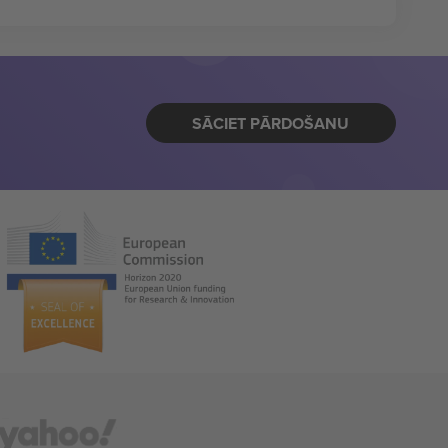
SĀCIET PĀRDOŠANU