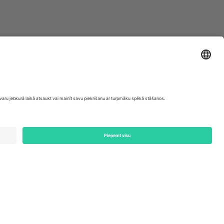
ondon, EC1V 1AW, United Kingdom
Switzerland