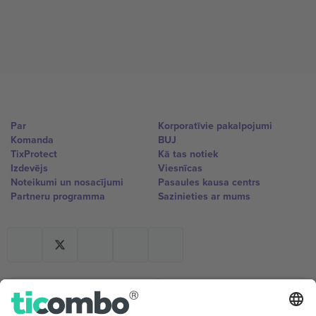
Par
Korporatīvie pakalpojumi
Komanda
BUJ
TixProtect
Kā tas notiek
Izdevējs
Viesnīcas
Noteikumi un nosacījumi
Pasaules kausa centrs
Partneru programma
Sazinieties ar mums