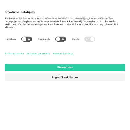
Biroji un atbalsts
Germany
United Kingdom
Unter den Linden 24, 10117
167 City Road, London, Greater
Berlin, Germany
London, EC1V 1AW, United
Kingdom
United States
Switzerland
131 Continental Dr, Suite 305,
Dorfstrasse 52a, 6390
Newark, Delaware 19713, United
Engelberg, Switzerland
States
Bulgaria
United Arab Emirates
Regus Sofia City West, bul
UAE Dubai Silicon Oasis, DDP
Totleben 53-55, 1606 Sofia,
Building A1, Office 302, Dubai,
Bulgaria
United Arab Emirates
Mexico
Av Chapultepec 360, Roma