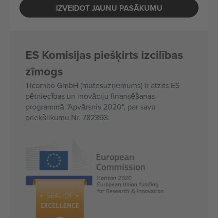
IZVEIDOT JAUNU PASĀKUMU
ES Komisijas piešķirts izcilības
zīmogs
Ticombo GmbH (mātesuzņēmums) ir atzīts ES
pētniecības un inovāciju finansēšanas
programmā "Apvārsnis 2020", par savu
priekšlikumu Nr. 782393.