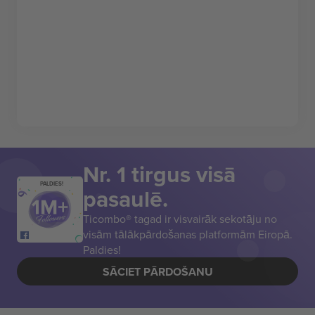
Nr. 1 tirgus visā
PALDIES!
pasaulē.
Ticombo® tagad ir visvairāk sekotāju no
visām tālākpārdošanas platformām Eiropā.
Paldies!
SĀCIET PĀRDOŠANU