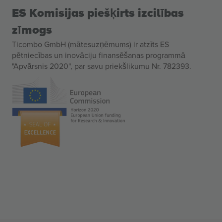
ES Komisijas piešķirts izcilības
zīmogs
Ticombo GmbH (mātesuzņēmums) ir atzīts ES
pētniecības un inovāciju finansēšanas programmā
"Apvārsnis 2020", par savu priekšlikumu Nr. 782393.