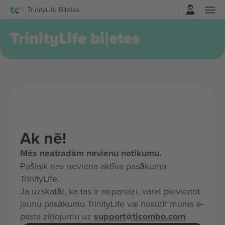
Pierakstīties
TrinityLife Biļetes
TrinityLife biļetes
Ak nē!
Mēs neatradām nevienu notikumu.
Pašlaik nav neviena aktīva pasākuma
TrinityLife.
Ja uzskatāt, ka tas ir nepareizi, varat pievienot
jaunu pasākumu TrinityLife vai nosūtīt mums e-
pasta ziņojumu uz
support@ticombo.com