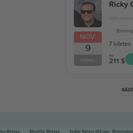
Ricky 
Utilita Aren
Birmin
NOV.
7 biļetes
9
no
211 $
PIRMD.
RĀDĪ
iley
Biļetes
Westlife
Biļetes
Teddy Swims
(04 apr., Birmingh