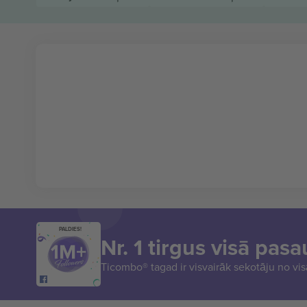
PALDIES!
Nr. 1 tirgus visā pasa
Ticombo® tagad ir visvairāk sekotāju no vi