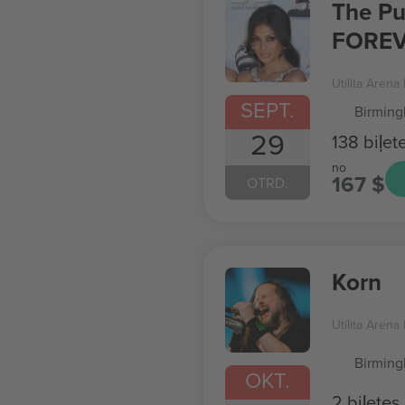
The Pu
FOREV
Utilita Aren
SEPT.
Birmin
29
138 biļet
no
167 $
OTRD.
Korn
Utilita Aren
Birmin
OKT.
2 biļetes