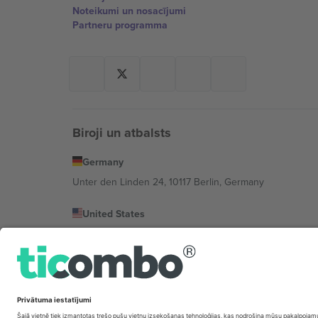
Noteikumi un nosacījumi
Partneru programma
Biroji un atbalsts
Germany
Unter den Linden 24, 10117 Berlin, Germany
United States
131 Continental Dr, Suite 305, Newark, Delaware 19713, 
Bulgaria
Regus Sofia City West, bul Totleben 53-55, 1606 Sofia, B
Mexico