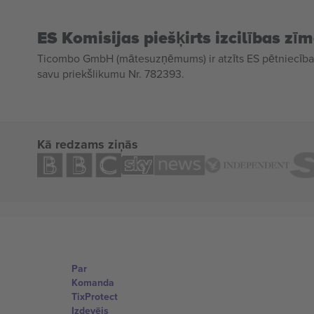
ES Komisijas piešķirts izcilības zī
Ticombo GmbH (mātesuzņēmums) ir atzīts ES pētniecības
savu priekšlikumu Nr. 782393.
Kā redzams ziņās
Par
Komanda
TixProtect
Izdevējs