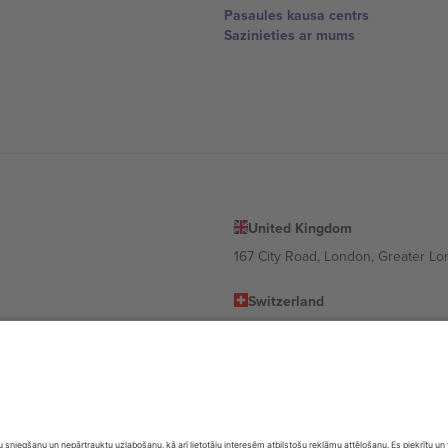
Pasaules kausa centrs
Sazinieties ar mums
United Kingdom
167 City Road, London, Greater L
Switzerland
United States
Dorfstrasse 52a, 6390 Engelberg, 
United Arab Emirates
ulgaria
UAE Dubai Silicon Oasis, DDP Buil