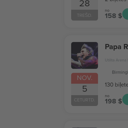
28
no
158 $
TREŠD.
Papa 
Utilita Aren
Birmin
NOV.
130 biļet
5
no
198 $
CETURTD.