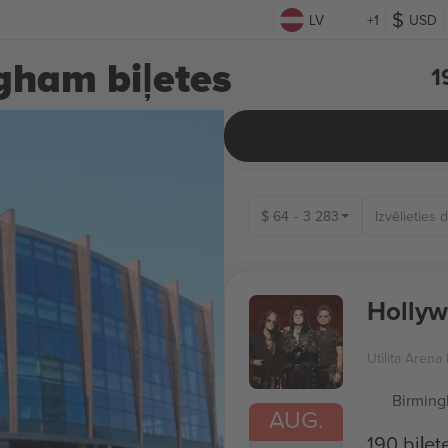
LV
+1
USD
gham biļetes
1
$
64
-
3 283
Hollyw
Utilita Aren
Birmin
AUG.
190 biļet