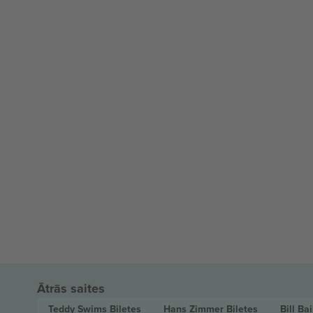
Ātrās saites
Teddy Swims
Biļetes
Hans Zimmer
Biļetes
Bill Ba