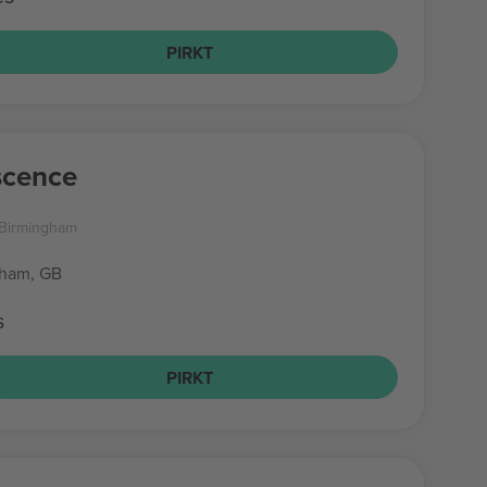
PIRKT
scence
a Birmingham
gham, GB
s
PIRKT