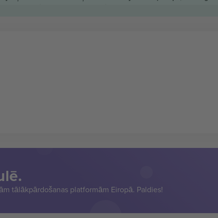
ulē.
sām tālākpārdošanas platformām Eiropā. Paldies!