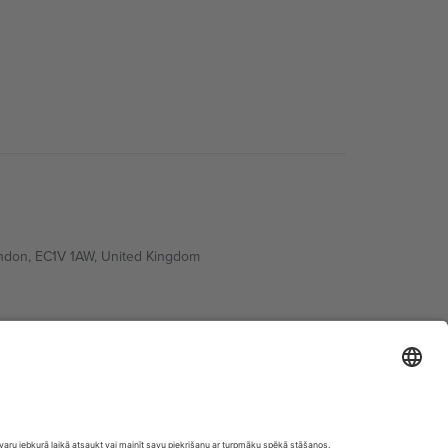
ondon, EC1V 1AW, United Kingdom
Switzerland
ding A1, Office 302, Dubai, United Arab Emirates