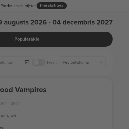
Pierakstīties
Pārdot savas biļetes
9 augusts 2026 - 04 decembris 2027
Populārākie
Pieejamas tikai biļetes
Pēc būtiskuma
ood Vampires
a Birmingham
gham, GB
es