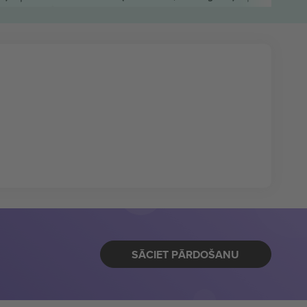
SĀCIET PĀRDOŠANU