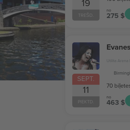
19
no
275 $
TREŠD.
Evane
Utilita Aren
Birmin
SEPT.
70 biļete
11
no
463 $
PIEKTD.