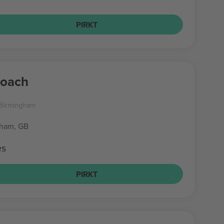
PIRKT
Roach
a Birmingham
gham, GB
es
PIRKT