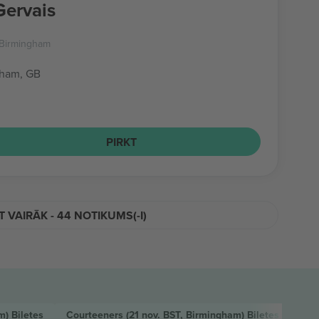
Gervais
a Birmingham
gham, GB
PIRKT
T VAIRĀK - 44 NOTIKUMS(-I)
am)
Biļetes
Courteeners
(21 nov. BST, Birmingham)
Biļetes
Ted