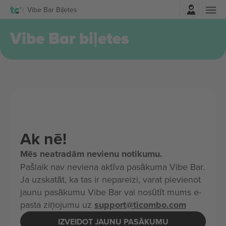
Pierakstīties
Vibe Bar Biļetes
Vibe Bar biļetes
Ak nē!
Mēs neatradām nevienu notikumu.
Pašlaik nav neviena aktīva pasākuma Vibe Bar.
Ja uzskatāt, ka tas ir nepareizi, varat pievienot
jaunu pasākumu Vibe Bar vai nosūtīt mums e-
pasta ziņojumu uz
support@ticombo.com
IZVEIDOT JAUNU PASĀKUMU