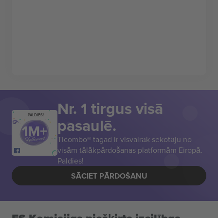
Nr. 1 tirgus visā
PALDIES!
pasaulē.
Ticombo® tagad ir visvairāk sekotāju no
visām tālākpārdošanas platformām Eiropā.
Paldies!
SĀCIET PĀRDOŠANU