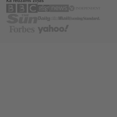
Kā redzams ziņās