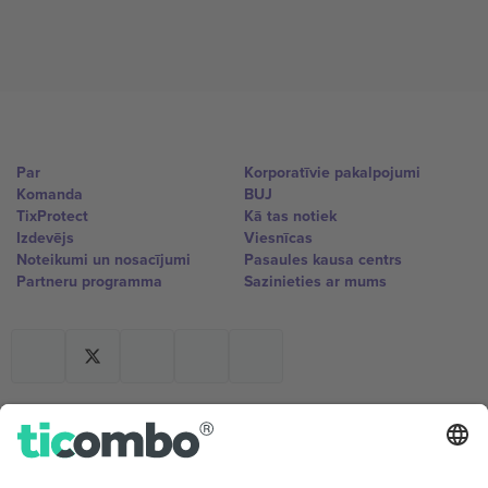
Par
Korporatīvie pakalpojumi
Komanda
BUJ
TixProtect
Kā tas notiek
Izdevējs
Viesnīcas
Noteikumi un nosacījumi
Pasaules kausa centrs
Partneru programma
Sazinieties ar mums