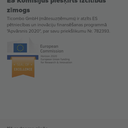
ES Komisijas piešķirts izcilības
zīmogs
Ticombo GmbH (mātesuzņēmums) ir atzīts ES
pētniecības un inovāciju finansēšanas programmā
"Apvārsnis 2020", par savu priekšlikumu Nr. 782393.