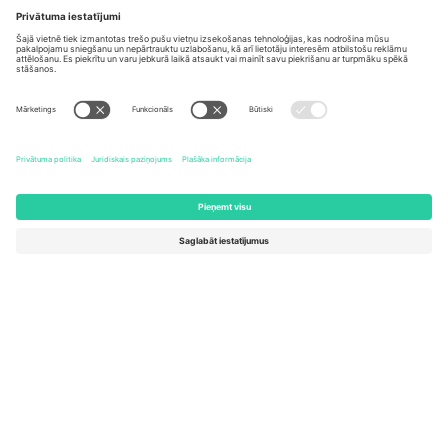
Biroji un atbalsts
Germany
United Kingdom
Unter den Linden 24, 10117
167 City Road, London, Greater
Berlin, Germany
London, EC1V 1AW, United
Kingdom
United States
Switzerland
131 Continental Dr, Suite 305,
Dorfstrasse 52a, 6390
Newark, Delaware 19713, United
Engelberg, Switzerland
States
Bulgaria
United Arab Emirates
Regus Sofia City West, bul
UAE Dubai Silicon Oasis, DDP
Totleben 53-55, 1606 Sofia,
Building A1, Office 302, Dubai,
Bulgaria
United Arab Emirates
Mexico
Av Chapultepec 360, Roma
Norte, Cuauhtémoc, 06700