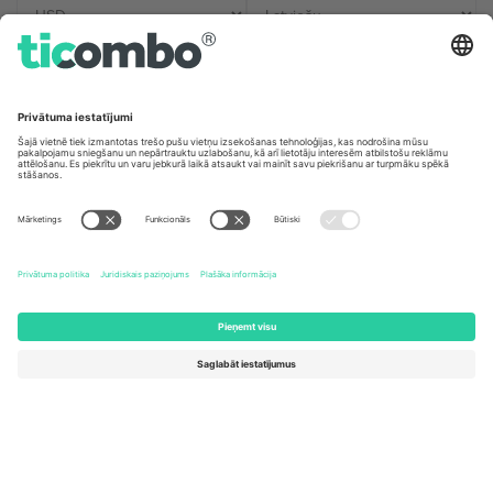
Biroji un atbalsts
Germany
United Kingdom
Unter den Linden 24, 10117
167 City Road, London, Greater
Berlin, Germany
London, EC1V 1AW, United
Kingdom
United States
Switzerland
131 Continental Dr, Suite 305,
Dorfstrasse 52a, 6390
Newark, Delaware 19713, United
Engelberg, Switzerland
States
Bulgaria
United Arab Emirates
Regus Sofia City West, bul
UAE Dubai Silicon Oasis, DDP
Totleben 53-55, 1606 Sofia,
Building A1, Office 302, Dubai,
Bulgaria
United Arab Emirates