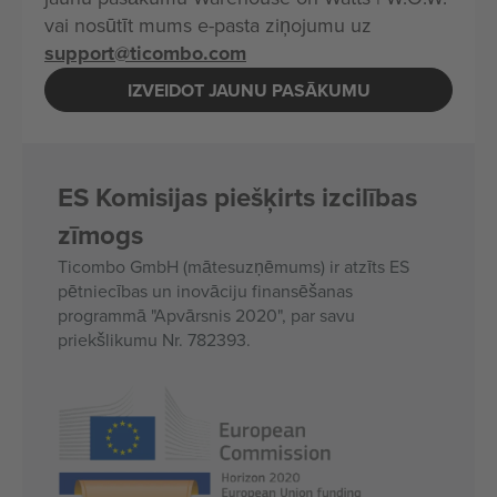
vai nosūtīt mums e-pasta ziņojumu uz
support@ticombo.com
IZVEIDOT JAUNU PASĀKUMU
ES Komisijas piešķirts izcilības
zīmogs
Ticombo GmbH (mātesuzņēmums) ir atzīts ES
pētniecības un inovāciju finansēšanas
programmā "Apvārsnis 2020", par savu
priekšlikumu Nr. 782393.