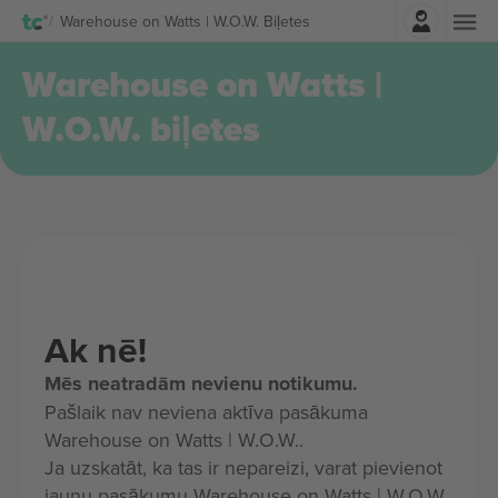
Pierakstīties
Warehouse on Watts | W.O.W. Biļetes
Warehouse on Watts |
W.O.W. biļetes
Ak nē!
Mēs neatradām nevienu notikumu.
Pašlaik nav neviena aktīva pasākuma
Warehouse on Watts | W.O.W..
Ja uzskatāt, ka tas ir nepareizi, varat pievienot
jaunu pasākumu Warehouse on Watts | W.O.W.