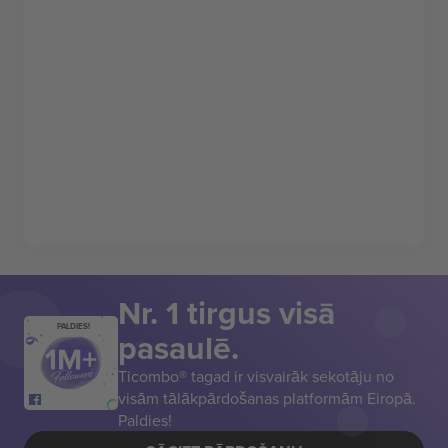
Nr. 1 tirgus visā
PALDIES!
pasaulē.
Ticombo® tagad ir visvairāk sekotāju no
visām tālākpārdošanas platformām Eiropā.
Paldies!