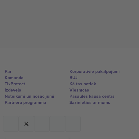
Par
Korporatīvie pakalpojumi
Komanda
BUJ
TixProtect
Kā tas notiek
Izdevējs
Viesnīcas
Noteikumi un nosacījumi
Pasaules kausa centrs
Partneru programma
Sazinieties ar mums