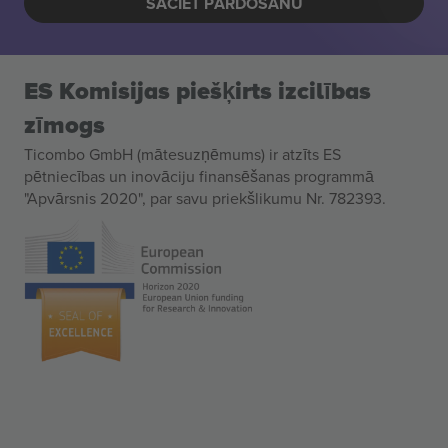
SĀCIET PĀRDOŠANU
ES Komisijas piešķirts izcilības
zīmogs
Ticombo GmbH (mātesuzņēmums) ir atzīts ES
pētniecības un inovāciju finansēšanas programmā
"Apvārsnis 2020", par savu priekšlikumu Nr. 782393.