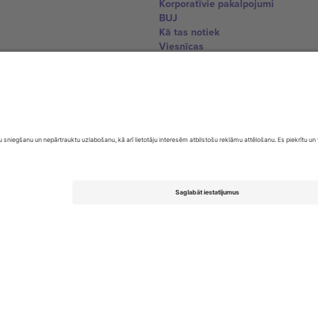
Korporatīvie pakalpojumi
BUJ
Kā tas notiek
Viesnīcas
Pasaules kausa centrs
Sazinieties ar mums
United Kingdom
167 City Road, London, Greater L
Switzerland
United States
Dorfstrasse 52a, 6390 Engelberg, 
United Arab Emirates