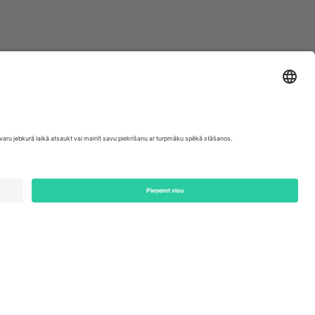
ondon, EC1V 1AW, United Kingdom
Switzerland