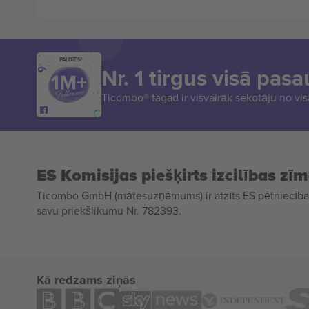
PALDIES!
Nr. 1 tirgus visā pasa
Ticombo® tagad ir visvairāk sekotāju no vi
ES Komisijas piešķirts izcilības zī
Ticombo GmbH (mātesuzņēmums) ir atzīts ES pētniecības
savu priekšlikumu Nr. 782393.
Kā redzams ziņās