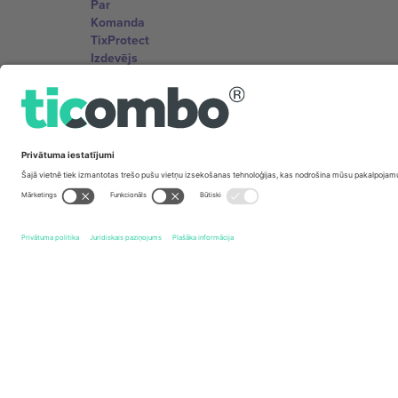
Par
Komanda
TixProtect
Izdevējs
Noteikumi un nosacījumi
Partneru programma
Biroji un atbalsts
Germany
Unter den Linden 24, 10117 Berlin, Germany
United States
131 Continental Dr, Suite 305, Newark, Delaware 19713, 
Bulgaria