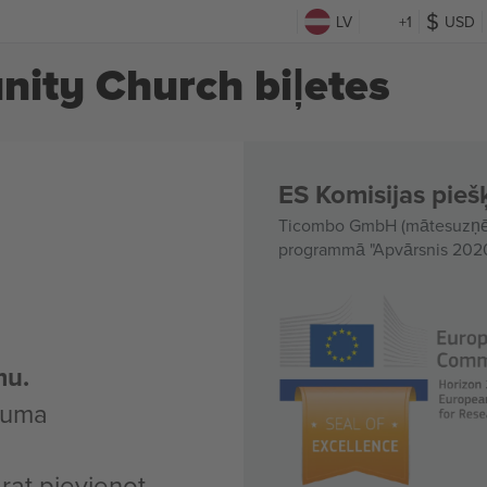
LV
+1
USD
ity Church biļetes
ES Komisijas piešķ
Ticombo GmbH (mātesuzņēmu
programmā "Apvārsnis 2020"
mu.
kuma
arat pievienot