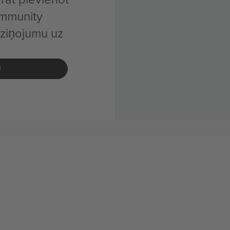
mmunity
 ziņojumu uz
U