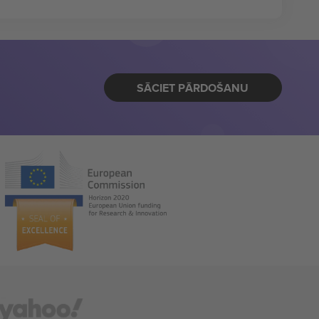
SĀCIET PĀRDOŠANU