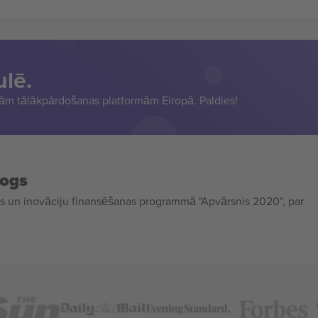
ulē.
sām tālākpārdošanas platformām Eiropā. Paldies!
mogs
 un inovāciju finansēšanas programmā "Apvārsnis 2020", par