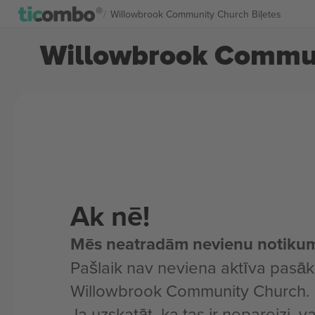
Willowbrook Community Church Biļetes
Willowbrook Commun
Ak nē!
Mēs neatradām nevienu notiku
Pašlaik nav neviena aktīva pasā
Willowbrook Community Church.
Ja uzskatāt, ka tas ir nepareizi, v