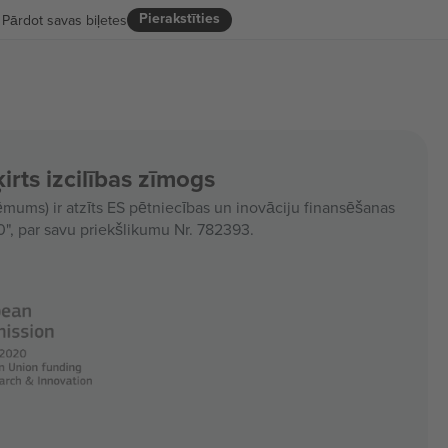
Pierakstīties
Pārdot savas biļetes
irts izcilības zīmogs
ms) ir atzīts ES pētniecības un inovāciju finansēšanas
, par savu priekšlikumu Nr. 782393.