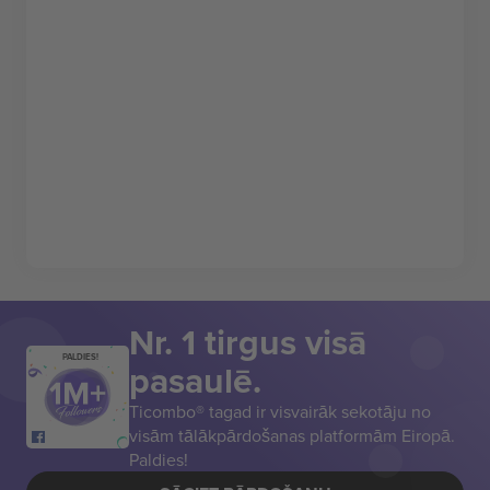
Nr. 1 tirgus visā
PALDIES!
pasaulē.
Ticombo® tagad ir visvairāk sekotāju no
visām tālākpārdošanas platformām Eiropā.
Paldies!