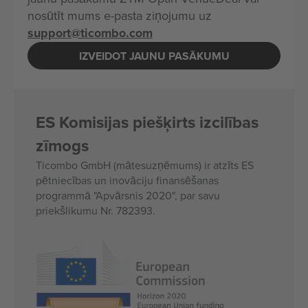
nosūtīt mums e-pasta ziņojumu uz
support@ticombo.com
IZVEIDOT JAUNU PASĀKUMU
ES Komisijas piešķirts izcilības
zīmogs
Ticombo GmbH (mātesuzņēmums) ir atzīts ES
pētniecības un inovāciju finansēšanas
programmā "Apvārsnis 2020", par savu
priekšlikumu Nr. 782393.