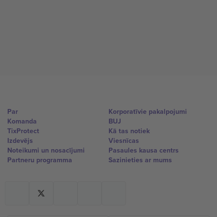
Par
Korporatīvie pakalpojumi
Komanda
BUJ
TixProtect
Kā tas notiek
Izdevējs
Viesnīcas
Noteikumi un nosacījumi
Pasaules kausa centrs
Partneru programma
Sazinieties ar mums