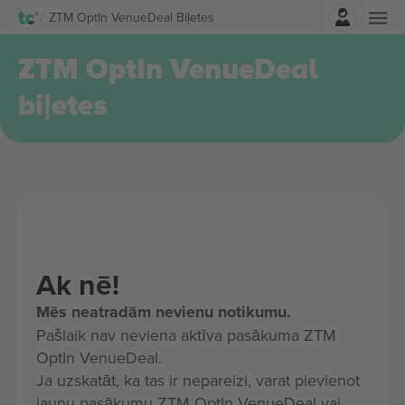
Pierakstīties
ZTM OptIn VenueDeal Biļetes
ZTM OptIn VenueDeal
biļetes
Ak nē!
Mēs neatradām nevienu notikumu.
Pašlaik nav neviena aktīva pasākuma ZTM
OptIn VenueDeal.
Ja uzskatāt, ka tas ir nepareizi, varat pievienot
jaunu pasākumu ZTM OptIn VenueDeal vai