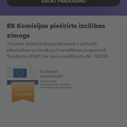
SĀCIET PĀRDOŠANU
ES Komisijas piešķirts izcilības
zīmogs
Ticombo GmbH (mātesuzņēmums) ir atzīts ES
pētniecības un inovāciju finansēšanas programmā
"Apvārsnis 2020", par savu priekšlikumu Nr. 782393.