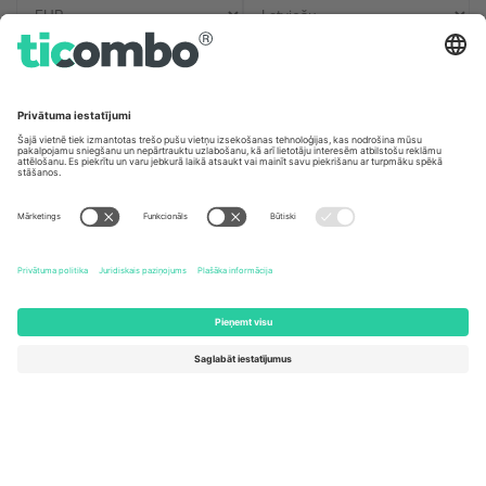
Biroji un atbalsts
Germany
United Kingdom
Unter den Linden 24, 10117
167 City Road, London, Greater
Berlin, Germany
London, EC1V 1AW, United
Kingdom
United States
Switzerland
131 Continental Dr, Suite 305,
Dorfstrasse 52a, 6390
Newark, Delaware 19713, United
Engelberg, Switzerland
States
Bulgaria
United Arab Emirates
Regus Sofia City West, bul
UAE Dubai Silicon Oasis, DDP
Totleben 53-55, 1606 Sofia,
Building A1, Office 302, Dubai,
Bulgaria
United Arab Emirates