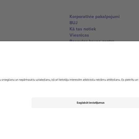
Korporatīvie pakalpojumi
BUJ
Kā tas notiek
Viesnīcas
Pasaules kausa centrs
Sazinieties ar mums
United Kingdom
167 City Road, London, Greater L
Switzerland
United States
Dorfstrasse 52a, 6390 Engelberg, 