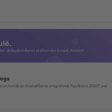
ulē.
sām tālākpārdošanas platformām Eiropā. Paldies!
mogs
 un inovāciju finansēšanas programmā "Apvārsnis 2020", par