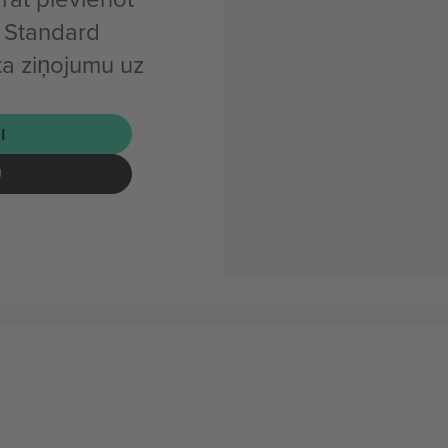
d Standard
ta ziņojumu uz
I
U