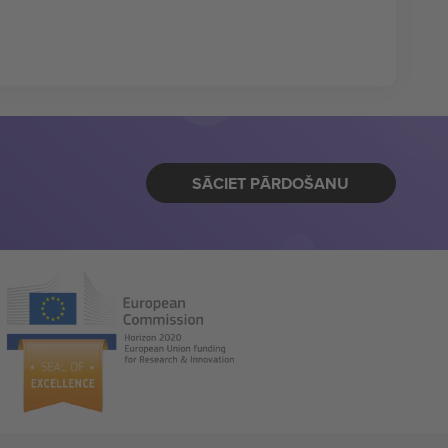
SĀCIET PĀRDOŠANU