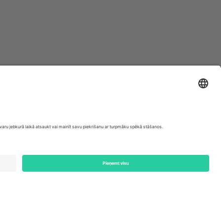
ondon, EC1V 1AW, United Kingdom
Switzerland