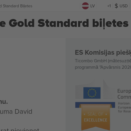
d Standard Biļetes
LV
+1
USD
e Gold Standard biļetes
ES Komisijas piešķ
Ticombo GmbH (mātesuzņēmu
programmā "Apvārsnis 2020"
mu.
kuma David
arat pievienot