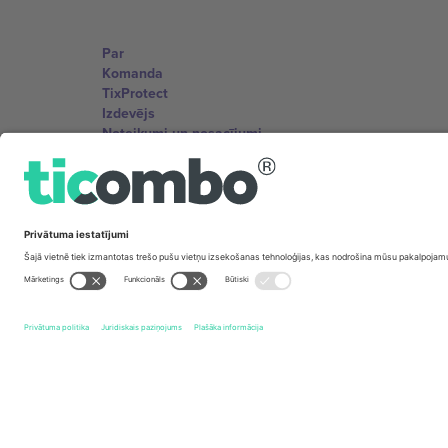
Par
Komanda
TixProtect
Izdevējs
Noteikumi un nosacījumi
Partneru programma
Biroji un atbalsts
Germany
Unter den Linden 24, 10117 Berlin, Germany
United States
131 Continental Dr, Suite 305, Newark, Delaware 19713, 