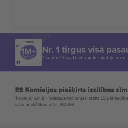
PALDIES!
Nr. 1 tirgus visā pasa
Ticombo® tagad ir visvairāk sekotāju no vi
ES Komisijas piešķirts izcilības zī
Ticombo GmbH (mātesuzņēmums) ir atzīts ES pētniecības
savu priekšlikumu Nr. 782393.