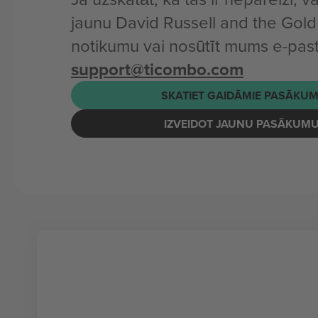
jaunu David Russell and the Gol
notikumu vai nosūtīt mums e-pas
support@ticombo.com
SKATIET GAIDĀMIE PASĀKUM
IZVEIDOT JAUNU PASĀKUM