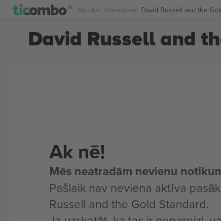
Mūzika
Alternative
David Russell and the Gol
David Russell and th
Ak nē!
Mēs neatradām nevienu notiku
Pašlaik nav neviena aktīva pasā
Russell and the Gold Standard.
Ja uzskatāt, ka tas ir nepareizi, v