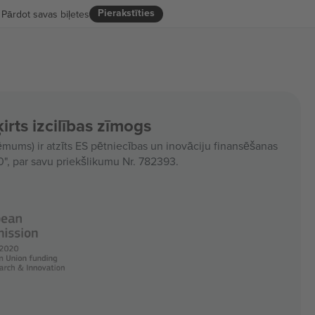
Pierakstīties
Pārdot savas biļetes
irts izcilības zīmogs
ms) ir atzīts ES pētniecības un inovāciju finansēšanas
, par savu priekšlikumu Nr. 782393.