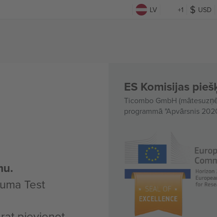
LV
+1
USD
ES Komisijas piešķ
Ticombo GmbH (mātesuzņēmu
programmā "Apvārsnis 2020"
mu.
kuma Test
arat pievienot