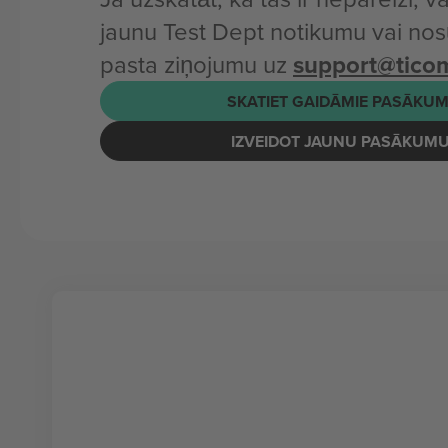
jaunu Test Dept notikumu vai nos
pasta ziņojumu uz
support@tico
SKATIET GAIDĀMIE PASĀKUM
IZVEIDOT JAUNU PASĀKUM