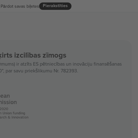
Pierakstīties
Pārdot savas biļetes
irts izcilības zīmogs
ms) ir atzīts ES pētniecības un inovāciju finansēšanas
, par savu priekšlikumu Nr. 782393.