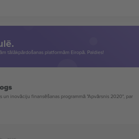
ulē.
sām tālākpārdošanas platformām Eiropā. Paldies!
mogs
 un inovāciju finansēšanas programmā "Apvārsnis 2020", par