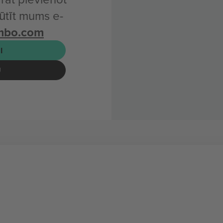
ūtīt mums e-
mbo.com
I
U