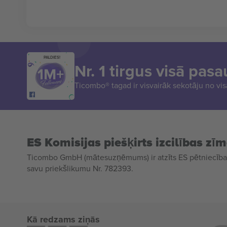
PALDIES!
Nr. 1 tirgus visā pasa
Ticombo® tagad ir visvairāk sekotāju no vi
ES Komisijas piešķirts izcilības zī
Ticombo GmbH (mātesuzņēmums) ir atzīts ES pētniecības
savu priekšlikumu Nr. 782393.
Kā redzams ziņās