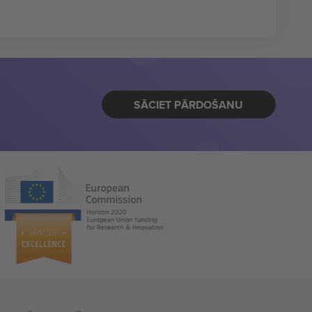
SĀCIET PĀRDOŠANU