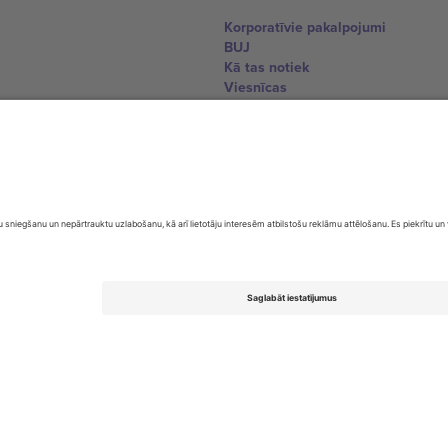
Korporatīvie pakalpojumi
BUJ
Kā tas notiek
Viesnīcas
Pasaules kausa centrs
Sazinieties ar mums
United Kingdom
167 City Road, London, Greater L
Switzerland
United States
Dorfstrasse 52a, 6390 Engelberg, 