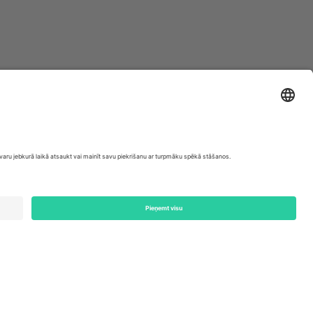
ondon, EC1V 1AW, United Kingdom
Switzerland