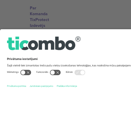
Par
Komanda
TixProtect
Izdevējs
Noteikumi un nosacījumi
Partneru programma
Biroji un atbalsts
Germany
Unter den Linden 24, 10117 Berlin, Germany
United States
131 Continental Dr, Suite 305, Newark, Delaware 19713, 