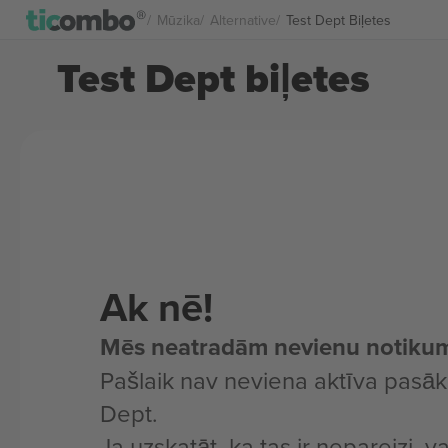
Mūzika
Alternative
Test Dept Biļetes
Test Dept biļetes
Ak nē!
Mēs neatradām nevienu notiku
Pašlaik nav neviena aktīva pasā
Dept.
Ja uzskatāt, ka tas ir nepareizi, v