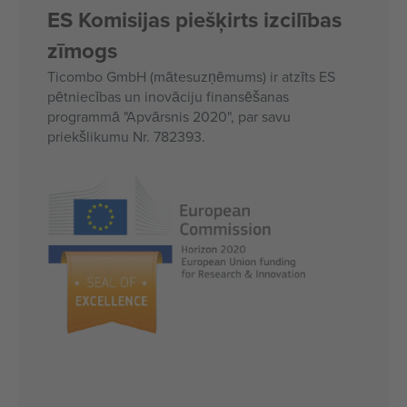
ES Komisijas piešķirts izcilības
zīmogs
Ticombo GmbH (mātesuzņēmums) ir atzīts ES
pētniecības un inovāciju finansēšanas
programmā "Apvārsnis 2020", par savu
priekšlikumu Nr. 782393.