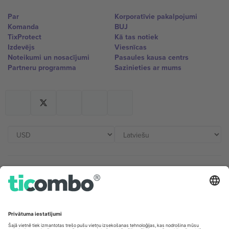
Par
Korporatīvie pakalpojumi
Komanda
BUJ
TixProtect
Kā tas notiek
Izdevējs
Viesnīcas
Noteikumi un nosacījumi
Pasaules kausa centrs
Partneru programma
Sazinieties ar mums
Biroji un atbalsts
Germany
United Kingdom
Unter den Linden 24, 10117
167 City Road, London, Greater
Berlin, Germany
London, EC1V 1AW, United
Kingdom