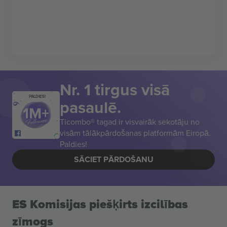
Nr. 1 tirgus visā
PALDIES!
pasaulē.
Ticombo® tagad ir visvairāk sekotāju no
visām tālākpārdošanas platformām Eiropā.
Paldies!
SĀCIET PĀRDOŠANU
ES Komisijas piešķirts izcilības
zīmogs