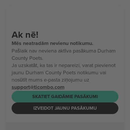
Ak nē!
Mēs neatradām nevienu notikumu.
Pašlaik nav neviena aktīva pasākuma Durham
County Poets.
Ja uzskatāt, ka tas ir nepareizi, varat pievienot
jaunu Durham County Poets notikumu vai
nosūtīt mums e-pasta ziņojumu uz
support@ticombo.com
SKATIET GAIDĀMIE PASĀKUMI
IZVEIDOT JAUNU PASĀKUMU