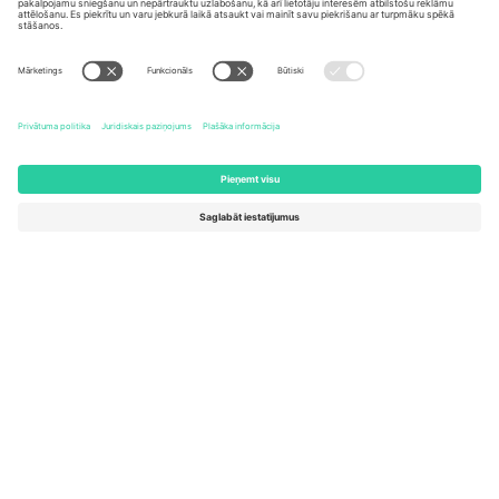
United States
Switzerland
131 Continental Dr, Suite 305,
Dorfstrasse 52a, 6390
Newark, Delaware 19713, United
Engelberg, Switzerland
States
Bulgaria
United Arab Emirates
Regus Sofia City West, bul
UAE Dubai Silicon Oasis, DDP
Totleben 53-55, 1606 Sofia,
Building A1, Office 302, Dubai,
Bulgaria
United Arab Emirates
Mexico
Av Chapultepec 360, Roma
Norte, Cuauhtémoc, 06700
Ciudad de México, CDMX,
Mexico
Platformas nodrošinātāja juridiskā persona var atšķirties atkarībā
no atrašanās vietas, notikuma un/vai domēna. Lai iegūtu detalizētu
informāciju, skatiet konkrētu notikuma lapu, nospiedumu un