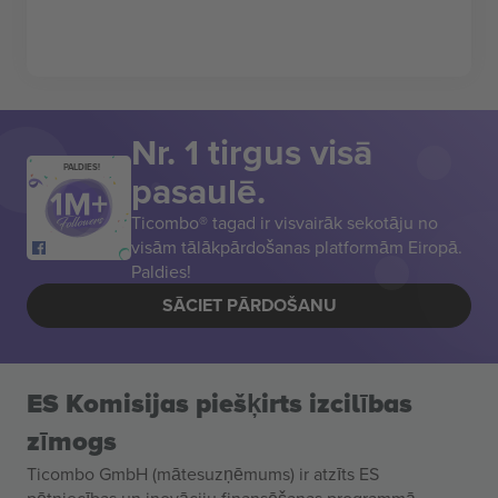
Nr. 1 tirgus visā
PALDIES!
pasaulē.
Ticombo® tagad ir visvairāk sekotāju no
visām tālākpārdošanas platformām Eiropā.
Paldies!
SĀCIET PĀRDOŠANU
ES Komisijas piešķirts izcilības
zīmogs
Ticombo GmbH (mātesuzņēmums) ir atzīts ES
pētniecības un inovāciju finansēšanas programmā