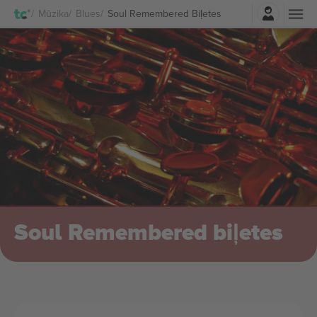
Pierakstīties
Mūzika
Blues
Soul Remembered Biļetes
Soul Remembered biļetes