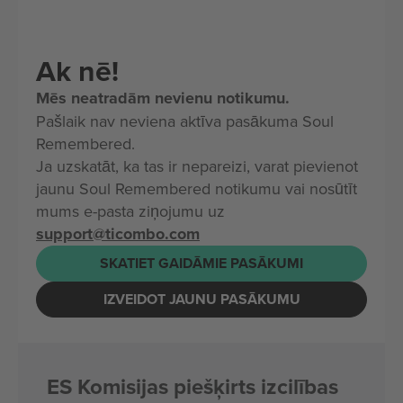
Ak nē!
Mēs neatradām nevienu notikumu.
Pašlaik nav neviena aktīva pasākuma Soul
Remembered.
Ja uzskatāt, ka tas ir nepareizi, varat pievienot
jaunu Soul Remembered notikumu vai nosūtīt
mums e-pasta ziņojumu uz
support@ticombo.com
SKATIET GAIDĀMIE PASĀKUMI
IZVEIDOT JAUNU PASĀKUMU
ES Komisijas piešķirts izcilības