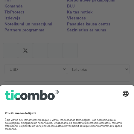
Par
Korporatīvie pakalpojumi
Komanda
BUJ
TixProtect
Kā tas notiek
Izdevējs
Viesnīcas
Noteikumi un nosacījumi
Pasaules kausa centrs
Partneru programma
Sazinieties ar mums
Biroji un atbalsts
Germany
United Kingdom
Unter den Linden 24, 10117
167 City Road, London, Greater
Berlin, Germany
London, EC1V 1AW, United
Kingdom