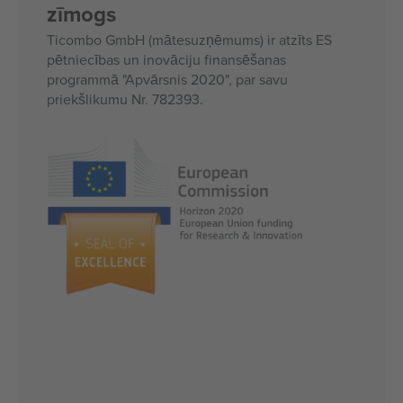
zīmogs
Ticombo GmbH (mātesuzņēmums) ir atzīts ES
pētniecības un inovāciju finansēšanas
programmā "Apvārsnis 2020", par savu
priekšlikumu Nr. 782393.