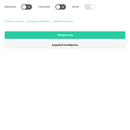
United States
Switzerland
131 Continental Dr, Suite 305,
Dorfstrasse 52a, 6390
Newark, Delaware 19713, United
Engelberg, Switzerland
States
Bulgaria
United Arab Emirates
Regus Sofia City West, bul
UAE Dubai Silicon Oasis, DDP
Totleben 53-55, 1606 Sofia,
Building A1, Office 302, Dubai,
Bulgaria
United Arab Emirates
Mexico
Av Chapultepec 360, Roma
Norte, Cuauhtémoc, 06700
Ciudad de México, CDMX,
Mexico
Platformas nodrošinātāja juridiskā persona var atšķirties atkarībā
no atrašanās vietas, notikuma un/vai domēna. Lai iegūtu detalizētu
informāciju, skatiet konkrētu notikuma lapu, nospiedumu un
noteikumus.,
Izdevējs
un
Noteikumi.
© 2026 Ticombo. Visas
tiesības aizsargātas.