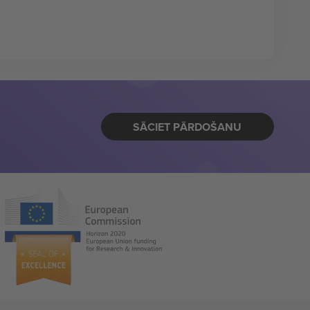
SĀCIET PĀRDOŠANU