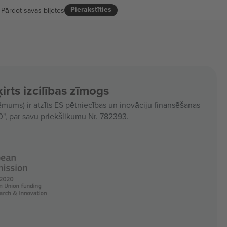
Pierakstīties
Pārdot savas biļetes
irts izcilības zīmogs
ms) ir atzīts ES pētniecības un inovāciju finansēšanas
, par savu priekšlikumu Nr. 782393.