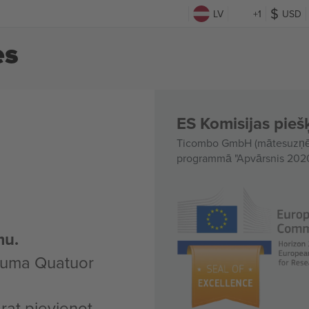
LV
+1
USD
es
ES Komisijas piešķ
Ticombo GmbH (mātesuzņēmu
programmā "Apvārsnis 2020"
mu.
ākuma Quatuor
arat pievienot