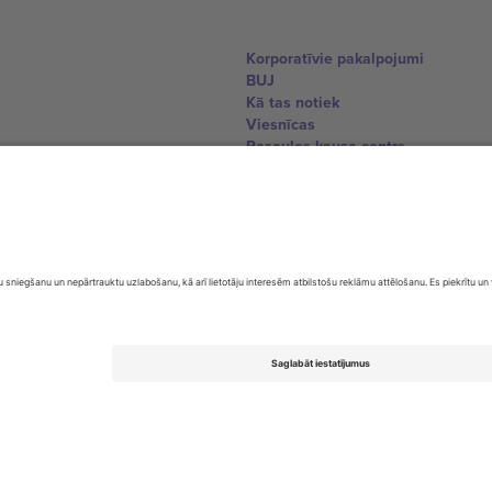
Korporatīvie pakalpojumi
BUJ
Kā tas notiek
Viesnīcas
Pasaules kausa centrs
Sazinieties ar mums
United Kingdom
167 City Road, London, Greater L
Switzerland
United States
Dorfstrasse 52a, 6390 Engelberg, 