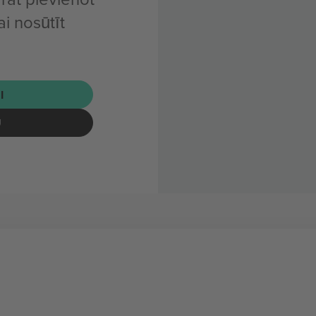
i nosūtīt
I
U