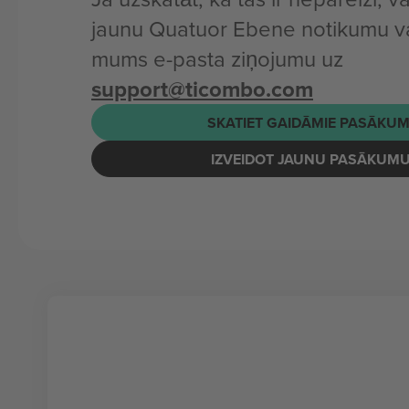
jaunu Quatuor Ebene notikumu va
mums e-pasta ziņojumu uz
support@ticombo.com
SKATIET GAIDĀMIE PASĀKUM
IZVEIDOT JAUNU PASĀKUM