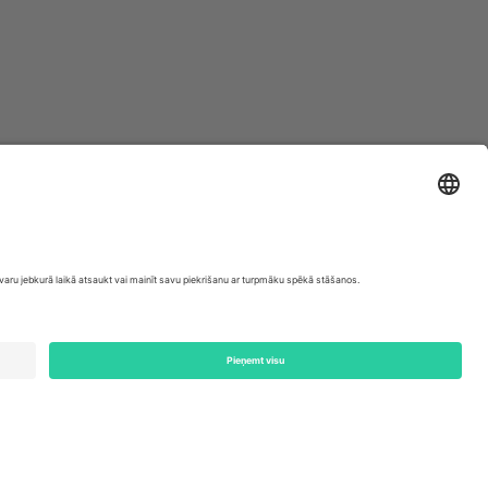
ondon, EC1V 1AW, United Kingdom
Switzerland