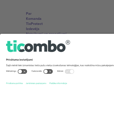
Par
Komanda
TixProtect
Izdevējs
Noteikumi un nosacījumi
Partneru programma
Biroji un atbalsts
Germany
Unter den Linden 24, 10117 Berlin, Germany
United States
131 Continental Dr, Suite 305, Newark, Delaware 19713, 