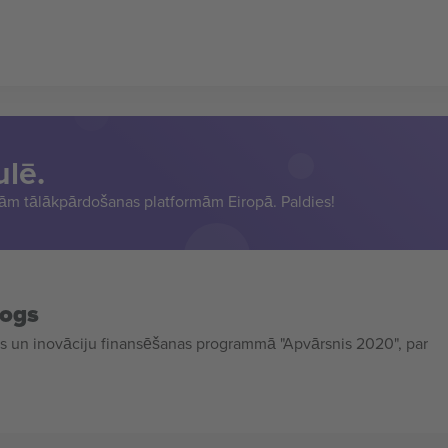
ulē.
sām tālākpārdošanas platformām Eiropā. Paldies!
mogs
 un inovāciju finansēšanas programmā "Apvārsnis 2020", par