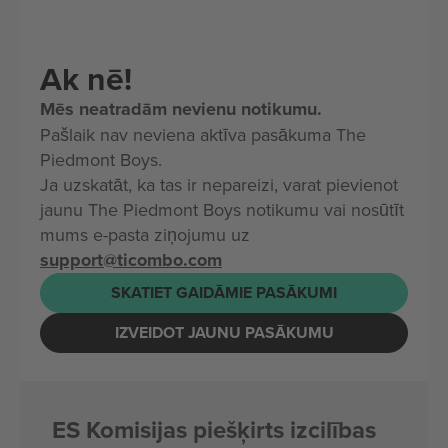
Ak nē!
Mēs neatradām nevienu notikumu.
Pašlaik nav neviena aktīva pasākuma The
Piedmont Boys.
Ja uzskatāt, ka tas ir nepareizi, varat pievienot
jaunu The Piedmont Boys notikumu vai nosūtīt
mums e-pasta ziņojumu uz
support@ticombo.com
SKATIET GAIDĀMIE PASĀKUMI
IZVEIDOT JAUNU PASĀKUMU
ES Komisijas piešķirts izcilības