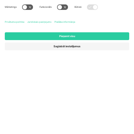
United States
Switzerland
131 Continental Dr, Suite 305,
Dorfstrasse 52a, 6390
Newark, Delaware 19713, United
Engelberg, Switzerland
States
Bulgaria
United Arab Emirates
Regus Sofia City West, bul
UAE Dubai Silicon Oasis, DDP
Totleben 53-55, 1606 Sofia,
Building A1, Office 302, Dubai,
Bulgaria
United Arab Emirates
Mexico
Av Chapultepec 360, Roma
Norte, Cuauhtémoc, 06700
Ciudad de México, CDMX,
Mexico
Platformas nodrošinātāja juridiskā persona var atšķirties atkarībā
no atrašanās vietas, notikuma un/vai domēna. Lai iegūtu detalizētu
informāciju, skatiet konkrētu notikuma lapu, nospiedumu un
noteikumus.,
Izdevējs
un
Noteikumi.
© 2026 Ticombo. Visas
tiesības aizsargātas.