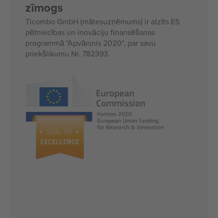
zīmogs
Ticombo GmbH (mātesuzņēmums) ir atzīts ES
pētniecības un inovāciju finansēšanas
programmā "Apvārsnis 2020", par savu
priekšlikumu Nr. 782393.