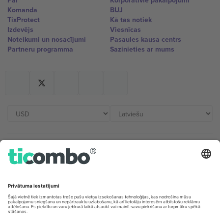
Par
Korporatīvie pakalpojumi
Komanda
BUJ
TixProtect
Kā tas notiek
Izdevējs
Viesnīcas
Noteikumi un nosacījumi
Pasaules kausa centrs
Partneru programma
Sazinieties ar mums
Biroji un atbalsts
Germany
United Kingdom
Unter den Linden 24, 10117
167 City Road, London, Greater
Berlin, Germany
London, EC1V 1AW, United
Kingdom