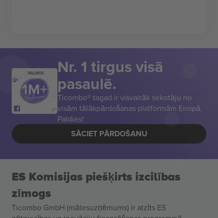
Nr. 1 tirgus visā
PALDIES!
pasaulē.
Ticombo® tagad ir visvairāk sekotāju no
visām tālākpārdošanas platformām Eiropā.
Paldies!
SĀCIET PĀRDOŠANU
ES Komisijas piešķirts izcilības
zīmogs
Ticombo GmbH (mātesuzņēmums) ir atzīts ES
pētniecības un inovāciju finansēšanas programmā