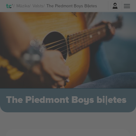
Pierakstīties
Mūzika
Valsts
The Piedmont Boys Biļetes
The Piedmont Boys biļetes