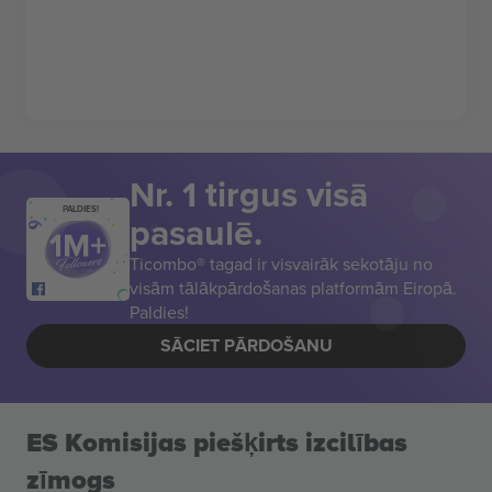
Nr. 1 tirgus visā
PALDIES!
pasaulē.
Ticombo® tagad ir visvairāk sekotāju no
visām tālākpārdošanas platformām Eiropā.
Paldies!
SĀCIET PĀRDOŠANU
ES Komisijas piešķirts izcilības
zīmogs