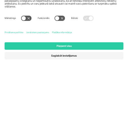
United States
Switzerland
131 Continental Dr, Suite 305,
Dorfstrasse 52a, 6390
Newark, Delaware 19713, United
Engelberg, Switzerland
States
Bulgaria
United Arab Emirates
Regus Sofia City West, bul
UAE Dubai Silicon Oasis, DDP
Totleben 53-55, 1606 Sofia,
Building A1, Office 302, Dubai,
Bulgaria
United Arab Emirates
Mexico
Av Chapultepec 360, Roma
Norte, Cuauhtémoc, 06700
Ciudad de México, CDMX,
Mexico
Platformas nodrošinātāja juridiskā persona var atšķirties atkarībā
no atrašanās vietas, notikuma un/vai domēna. Lai iegūtu detalizētu
informāciju, skatiet konkrētu notikuma lapu, nospiedumu un