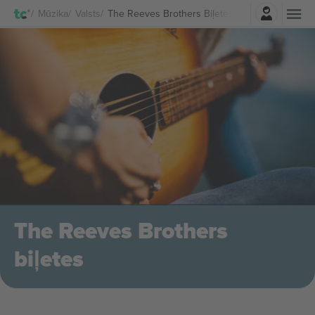
Pierakstīties
Mūzika
Valsts
The Reeves Brothers Biļetes
The Reeves Brothers
biļetes