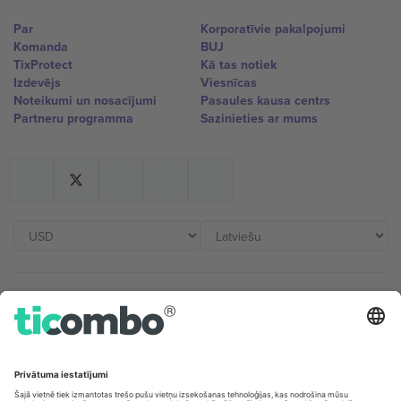
Par
Korporatīvie pakalpojumi
Komanda
BUJ
TixProtect
Kā tas notiek
Izdevējs
Viesnīcas
Noteikumi un nosacījumi
Pasaules kausa centrs
Partneru programma
Sazinieties ar mums
Biroji un atbalsts
Germany
United Kingdom
Unter den Linden 24, 10117
167 City Road, London, Greater
Berlin, Germany
London, EC1V 1AW, United
Kingdom