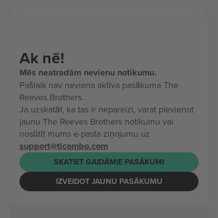
Ak nē!
Mēs neatradām nevienu notikumu.
Pašlaik nav neviena aktīva pasākuma The
Reeves Brothers.
Ja uzskatāt, ka tas ir nepareizi, varat pievienot
jaunu The Reeves Brothers notikumu vai
nosūtīt mums e-pasta ziņojumu uz
support@ticombo.com
SKATIET GAIDĀMIE PASĀKUMI
IZVEIDOT JAUNU PASĀKUMU