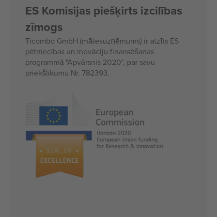
ES Komisijas piešķirts izcilības
zīmogs
Ticombo GmbH (mātesuzņēmums) ir atzīts ES
pētniecības un inovāciju finansēšanas
programmā "Apvārsnis 2020", par savu
priekšlikumu Nr. 782393.