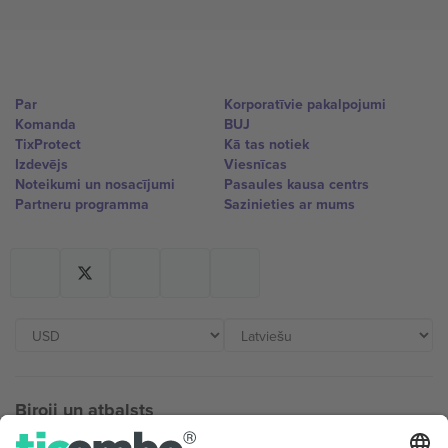
Par
Korporatīvie pakalpojumi
Komanda
BUJ
TixProtect
Kā tas notiek
Izdevējs
Viesnīcas
Noteikumi un nosacījumi
Pasaules kausa centrs
Partneru programma
Sazinieties ar mums
Biroji un atbalsts