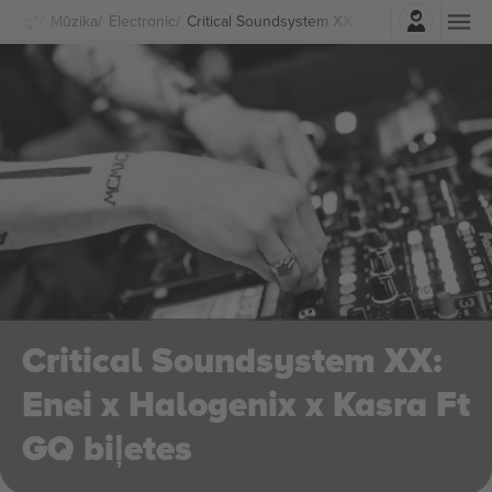
Pierakstīties
Mūzika
Electronic
Critical Soundsystem XX: Enei x Halogenix x 
Critical Soundsystem XX:
Enei x Halogenix x Kasra Ft
GQ biļetes