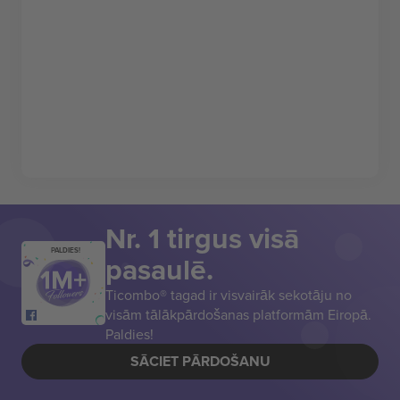
Nr. 1 tirgus visā
PALDIES!
pasaulē.
Ticombo® tagad ir visvairāk sekotāju no
visām tālākpārdošanas platformām Eiropā.
Paldies!
SĀCIET PĀRDOŠANU