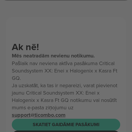
Ak nē!
Mēs neatradām nevienu notikumu.
Pašlaik nav neviena aktīva pasākuma Critical
Soundsystem XX: Enei x Halogenix x Kasra Ft
GQ.
Ja uzskatāt, ka tas ir nepareizi, varat pievienot
jaunu Critical Soundsystem XX: Enei x
Halogenix x Kasra Ft GQ notikumu vai nosūtīt
mums e-pasta ziņojumu uz
support@ticombo.com
SKATIET GAIDĀMIE PASĀKUMI