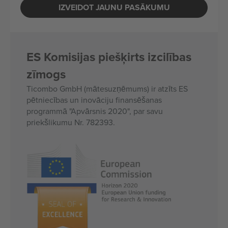
IZVEIDOT JAUNU PASĀKUMU
ES Komisijas piešķirts izcilības
zīmogs
Ticombo GmbH (mātesuzņēmums) ir atzīts ES
pētniecības un inovāciju finansēšanas
programmā "Apvārsnis 2020", par savu
priekšlikumu Nr. 782393.