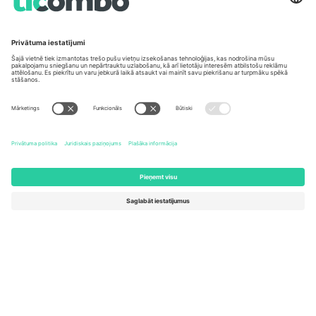
Germany
United Kingdom
Unter den Linden 24, 10117
167 City Road, London, Greater
Berlin, Germany
London, EC1V 1AW, United
Kingdom
United States
Switzerland
131 Continental Dr, Suite 305,
Dorfstrasse 52a, 6390
Newark, Delaware 19713, United
Engelberg, Switzerland
States
Bulgaria
United Arab Emirates
Regus Sofia City West, bul
UAE Dubai Silicon Oasis, DDP
Totleben 53-55, 1606 Sofia,
Building A1, Office 302, Dubai,
Bulgaria
United Arab Emirates
Mexico
Av Chapultepec 360, Roma
Norte, Cuauhtémoc, 06700
Ciudad de México, CDMX,
Mexico