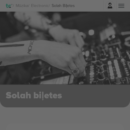
Pierakstīties
Mūzika
Electronic
Solah Biļetes
Solah biļetes