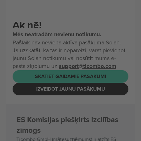
Ak nē!
Mēs neatradām nevienu notikumu.
Pašlaik nav neviena aktīva pasākuma Solah.
Ja uzskatāt, ka tas ir nepareizi, varat pievienot
jaunu Solah notikumu vai nosūtīt mums e-
pasta ziņojumu uz
support@ticombo.com
SKATIET GAIDĀMIE PASĀKUMI
IZVEIDOT JAUNU PASĀKUMU
ES Komisijas piešķirts izcilības
zīmogs
Ticombo GmbH (mātesuzņēmums) ir atzīts ES