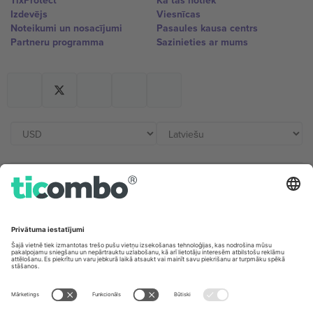
TixProtect
Kā tas notiek
Izdevējs
Viesnīcas
Noteikumi un nosacījumi
Pasaules kausa centrs
Partneru programma
Sazinieties ar mums
Biroji un atbalsts
Germany
United Kingdom
Unter den Linden 24, 10117
167 City Road, London, Greater
Berlin, Germany
London, EC1V 1AW, United
Kingdom
United States
Switzerland