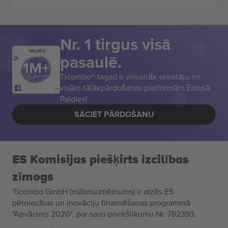
Nr. 1 tirgus visā
PALDIES!
pasaulē.
Ticombo® tagad ir visvairāk sekotāju no
visām tālākpārdošanas platformām Eiropā.
Paldies!
SĀCIET PĀRDOŠANU
ES Komisijas piešķirts izcilības
zīmogs
Ticombo GmbH (mātesuzņēmums) ir atzīts ES
pētniecības un inovāciju finansēšanas programmā
"Apvārsnis 2020", par savu priekšlikumu Nr. 782393.