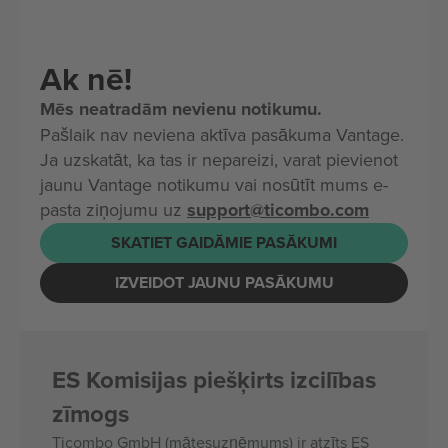
Ak nē!
Mēs neatradām nevienu notikumu.
Pašlaik nav neviena aktīva pasākuma Vantage.
Ja uzskatāt, ka tas ir nepareizi, varat pievienot
jaunu Vantage notikumu vai nosūtīt mums e-
pasta ziņojumu uz
support@ticombo.com
SKATIET GAIDĀMIE PASĀKUMI
IZVEIDOT JAUNU PASĀKUMU
ES Komisijas piešķirts izcilības
zīmogs
Ticombo GmbH (mātesuzņēmums) ir atzīts ES