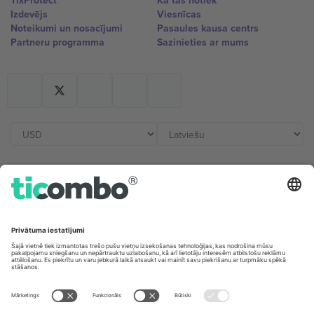
TixProtect
Kā tas notiek
Izdevējs
Viesnīcas
Noteikumi un nosacījumi
Pasaules kausa centrs
Partneru programma
Sazinieties ar mums
Biroji un atbalsts
Germany
United Kingdom
Unter den Linden 24, 10117
167 City Road, London, Greater
Berlin, Germany
London, EC1V 1AW, United
Kingdom
United States
Switzerland