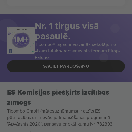
Nr. 1 tirgus visā
PALDIES!
pasaulē.
Ticombo® tagad ir visvairāk sekotāju no
visām tālākpārdošanas platformām Eiropā.
Paldies!
SĀCIET PĀRDOŠANU
ES Komisijas piešķirts izcilības
zīmogs
Ticombo GmbH (mātesuzņēmums) ir atzīts ES
pētniecības un inovāciju finansēšanas programmā
"Apvārsnis 2020", par savu priekšlikumu Nr. 782393.