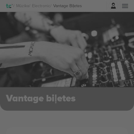
Pierakstīties
Mūzika
Electronic
Vantage Biļetes
Vantage biļetes