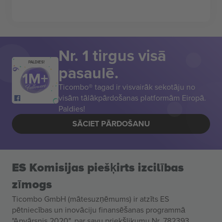
Nr. 1 tirgus visā
PALDIES!
pasaulē.
Ticombo® tagad ir visvairāk sekotāju no
visām tālākpārdošanas platformām Eiropā.
Paldies!
SĀCIET PĀRDOŠANU
ES Komisijas piešķirts izcilības
zīmogs
Ticombo GmbH (mātesuzņēmums) ir atzīts ES
pētniecības un inovāciju finansēšanas programmā
"Apvārsnis 2020", par savu priekšlikumu Nr. 782393.