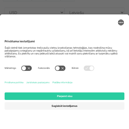
Biroji un atbalsts
Germany
United Kingdom
Unter den Linden 24, 10117
167 City Road, London, Greater
Berlin, Germany
London, EC1V 1AW, United
Kingdom
United States
Switzerland
131 Continental Dr, Suite 305,
Dorfstrasse 52a, 6390
Newark, Delaware 19713, United
Engelberg, Switzerland
States
Bulgaria
United Arab Emirates
Regus Sofia City West, bul
UAE Dubai Silicon Oasis, DDP
Totleben 53-55, 1606 Sofia,
Building A1, Office 302, Dubai,