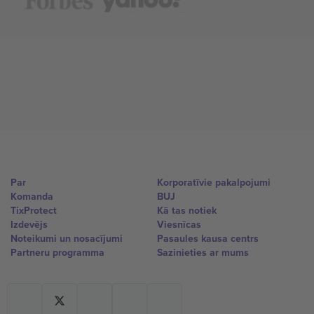
Par
Korporatīvie pakalpojumi
Komanda
BUJ
TixProtect
Kā tas notiek
Izdevējs
Viesnīcas
Noteikumi un nosacījumi
Pasaules kausa centrs
Partneru programma
Sazinieties ar mums