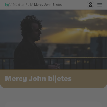
Pierakstīties
Mūzika
Folk
Mercy John Biļetes
Mercy John biļetes