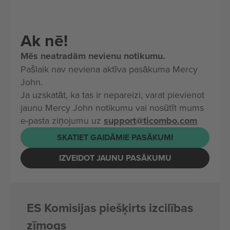
Ak nē!
Mēs neatradām nevienu notikumu.
Pašlaik nav neviena aktīva pasākuma Mercy
John.
Ja uzskatāt, ka tas ir nepareizi, varat pievienot
jaunu Mercy John notikumu vai nosūtīt mums
e-pasta ziņojumu uz
support@ticombo.com
SKATIET GAIDĀMIE PASĀKUMI
IZVEIDOT JAUNU PASĀKUMU
ES Komisijas piešķirts izcilības
zīmogs