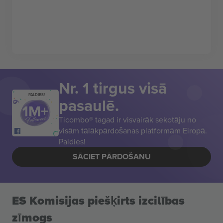
Nr. 1 tirgus visā
PALDIES!
pasaulē.
Ticombo® tagad ir visvairāk sekotāju no
visām tālākpārdošanas platformām Eiropā.
Paldies!
SĀCIET PĀRDOŠANU
ES Komisijas piešķirts izcilības
zīmogs