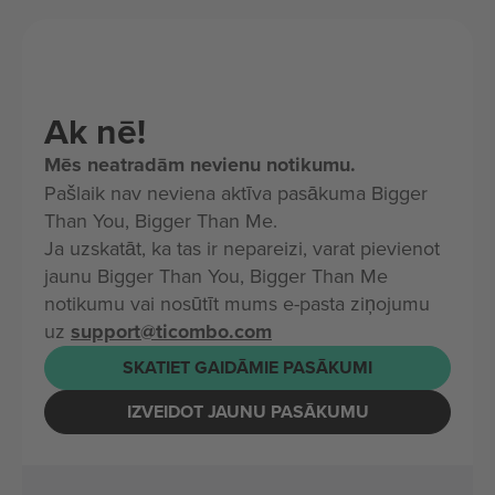
Ak nē!
Mēs neatradām nevienu notikumu.
Pašlaik nav neviena aktīva pasākuma Bigger
Than You, Bigger Than Me.
Ja uzskatāt, ka tas ir nepareizi, varat pievienot
jaunu Bigger Than You, Bigger Than Me
notikumu vai nosūtīt mums e-pasta ziņojumu
uz
support@ticombo.com
SKATIET GAIDĀMIE PASĀKUMI
IZVEIDOT JAUNU PASĀKUMU