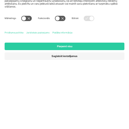
United States
Switzerland
131 Continental Dr, Suite 305,
Dorfstrasse 52a, 6390
Newark, Delaware 19713, United
Engelberg, Switzerland
States
Bulgaria
United Arab Emirates
Regus Sofia City West, bul
UAE Dubai Silicon Oasis, DDP
Totleben 53-55, 1606 Sofia,
Building A1, Office 302, Dubai,
Bulgaria
United Arab Emirates
Mexico
Av Chapultepec 360, Roma
Norte, Cuauhtémoc, 06700
Ciudad de México, CDMX,
Mexico
Platformas nodrošinātāja juridiskā persona var atšķirties atkarībā
no atrašanās vietas, notikuma un/vai domēna. Lai iegūtu detalizētu
informāciju, skatiet konkrētu notikuma lapu, nospiedumu un