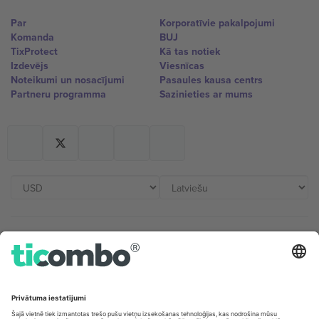
Par
Korporatīvie pakalpojumi
Komanda
BUJ
TixProtect
Kā tas notiek
Izdevējs
Viesnīcas
Noteikumi un nosacījumi
Pasaules kausa centrs
Partneru programma
Sazinieties ar mums
Biroji un atbalsts
Germany
United Kingdom
Unter den Linden 24, 10117
167 City Road, London, Greater
Berlin, Germany
London, EC1V 1AW, United
Kingdom