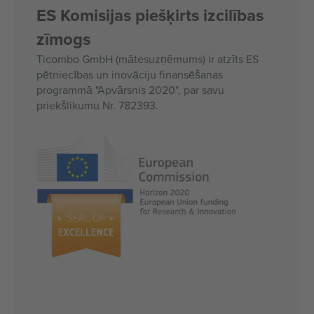
ES Komisijas piešķirts izcilības
zīmogs
Ticombo GmbH (mātesuzņēmums) ir atzīts ES
pētniecības un inovāciju finansēšanas
programmā "Apvārsnis 2020", par savu
priekšlikumu Nr. 782393.