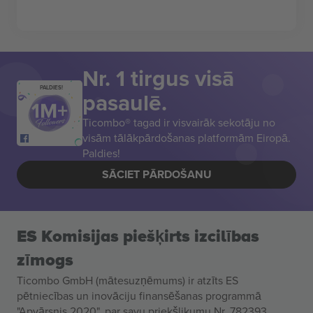
Nr. 1 tirgus visā
PALDIES!
pasaulē.
Ticombo® tagad ir visvairāk sekotāju no
visām tālākpārdošanas platformām Eiropā.
Paldies!
SĀCIET PĀRDOŠANU
ES Komisijas piešķirts izcilības
zīmogs
Ticombo GmbH (mātesuzņēmums) ir atzīts ES
pētniecības un inovāciju finansēšanas programmā
"Apvārsnis 2020", par savu priekšlikumu Nr. 782393.