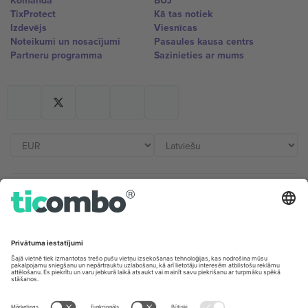
Komanda
BUJ
TixProtect
Kā tas notiek
Izdevējs
Viesnīcas
Noteikumi un nosacījumi
Pasaules kausa centrs
Partneru programma
Sazinieties ar mums
Biroji un atbalsts
Germany
United Kingdom
Unter den Linden 24, 10117
167 City Road, London, Greater
Berlin, Germany
London, EC1V 1AW, United
Kingdom
United States
Switzerland