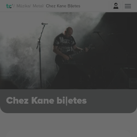
Pierakstīties
Mūzika
Metal
Chez Kane Biļetes
Chez Kane biļetes