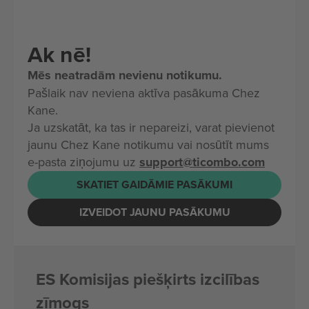
Ak nē!
Mēs neatradām nevienu notikumu.
Pašlaik nav neviena aktīva pasākuma Chez
Kane.
Ja uzskatāt, ka tas ir nepareizi, varat pievienot
jaunu Chez Kane notikumu vai nosūtīt mums
e-pasta ziņojumu uz
support@ticombo.com
SKATIET GAIDĀMIE PASĀKUMI
IZVEIDOT JAUNU PASĀKUMU
ES Komisijas piešķirts izcilības
zīmogs