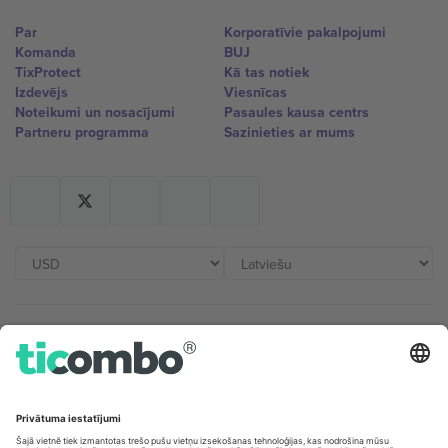
Par
Korporatīvie pakalpojumi
Komanda
BUJ
TixProtect
Kā tas notiek
Izdevējs
Viesnīcas
Noteikumi un nosacījumi
Pasaules kausa centrs
Partneru programma
Sazinieties ar mums
Biroji un atbalsts
Germany
United Kingdom
Unter den Linden 24, 10117
167 City Road, London, Greater
Berlin, Germany
London, EC1V 1AW, United
Kingdom