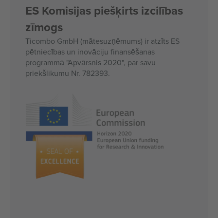
ES Komisijas piešķirts izcilības
zīmogs
Ticombo GmbH (mātesuzņēmums) ir atzīts ES
pētniecības un inovāciju finansēšanas
programmā "Apvārsnis 2020", par savu
priekšlikumu Nr. 782393.