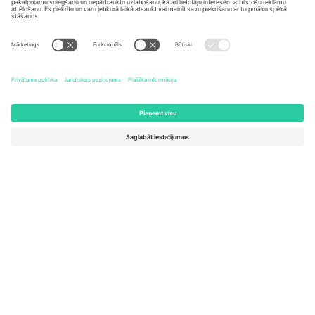
United States
Switzerland
131 Continental Dr, Suite 305,
Dorfstrasse 52a, 6390
Newark, Delaware 19713, United
Engelberg, Switzerland
States
Bulgaria
United Arab Emirates
Regus Sofia City West, bul
UAE Dubai Silicon Oasis, DDP
Totleben 53-55, 1606 Sofia,
Building A1, Office 302, Dubai,
Bulgaria
United Arab Emirates
Mexico
Av Chapultepec 360, Roma
Norte, Cuauhtémoc, 06700
Ciudad de México, CDMX,
Mexico
Platformas nodrošinātāja juridiskā persona var atšķirties atkarībā
no atrašanās vietas, notikuma un/vai domēna. Lai iegūtu detalizētu
informāciju, skatiet konkrētu notikuma lapu, nospiedumu un