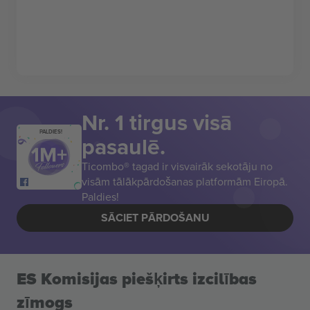
Nr. 1 tirgus visā
PALDIES!
pasaulē.
Ticombo® tagad ir visvairāk sekotāju no
visām tālākpārdošanas platformām Eiropā.
Paldies!
SĀCIET PĀRDOŠANU
ES Komisijas piešķirts izcilības
zīmogs