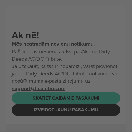
Ak nē!
Mēs neatradām nevienu notikumu.
Pašlaik nav neviena aktīva pasākuma Dirty
Deeds AC/DC Tribute.
Ja uzskatāt, ka tas ir nepareizi, varat pievienot
jaunu Dirty Deeds AC/DC Tribute notikumu vai
nosūtīt mums e-pasta ziņojumu uz
support@ticombo.com
SKATIET GAIDĀMIE PASĀKUMI
IZVEIDOT JAUNU PASĀKUMU