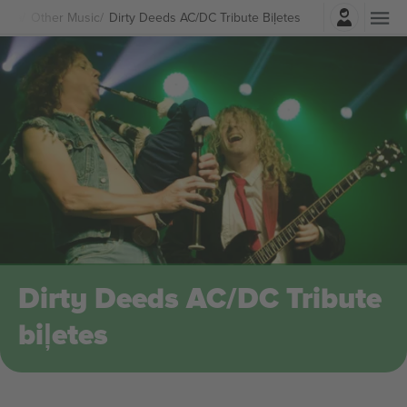
Pierakstīties
zika
Other Music
Dirty Deeds AC/DC Tribute Biļetes
Dirty Deeds AC/DC Tribute
biļetes