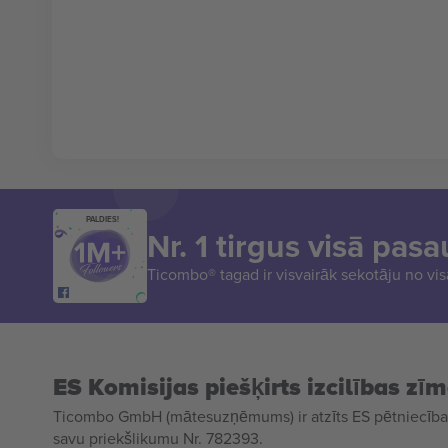
PALDIES!
Nr. 1 tirgus visā pasa
Ticombo® tagad ir visvairāk sekotāju no vi
ES Komisijas piešķirts izcilības zī
Ticombo GmbH (mātesuzņēmums) ir atzīts ES pētniecības
savu priekšlikumu Nr. 782393.