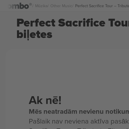
Mūzika
Other Music
Perfect Sacrifice Tour – Tribu
Perfect Sacrifice To
biļetes
Ak nē!
Mēs neatradām nevienu notiku
Pašlaik nav neviena aktīva pasā