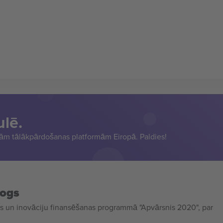
ulē.
sām tālākpārdošanas platformām Eiropā. Paldies!
mogs
 un inovāciju finansēšanas programmā "Apvārsnis 2020", par