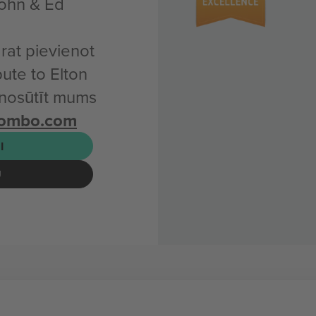
John & Ed
arat pievienot
bute to Elton
 nosūtīt mums
combo.com
I
U