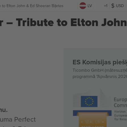
te to Elton John & Ed Sheeran Biļetes
LV
+1
USD
ur – Tribute to Elton Joh
ES Komisijas piešķ
Ticombo GmbH (mātesuzņēmu
programmā "Apvārsnis 2020"
mu.
kuma Perfect