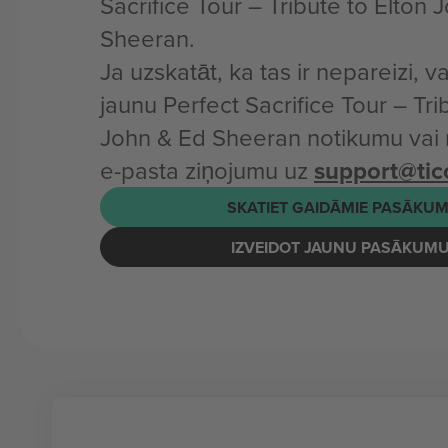
Sacrifice Tour – Tribute to Elton 
Sheeran.
Ja uzskatāt, ka tas ir nepareizi, v
jaunu Perfect Sacrifice Tour – Tri
John & Ed Sheeran notikumu vai
e-pasta ziņojumu uz
support@ti
SKATIET GAIDĀMIE PASĀKUM
IZVEIDOT JAUNU PASĀKUM