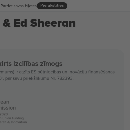
Pierakstīties
Pārdot savas biļetes
n & Ed Sheeran
irts izcilības zīmogs
ms) ir atzīts ES pētniecības un inovāciju finansēšanas
, par savu priekšlikumu Nr. 782393.