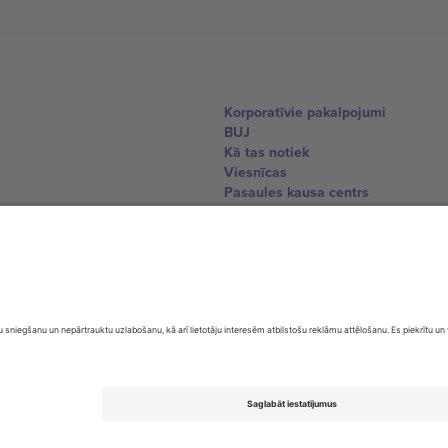
Korporatīvie pakalpojumi
BUJ
Kā tas notiek
Viesnīcas
Pasaules kausa centrs
Sazinieties ar mums
United Kingdom
167 City Road, London, Greater L