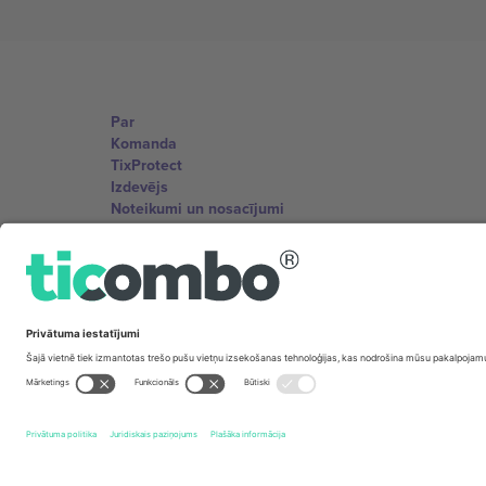
Par
Komanda
TixProtect
Izdevējs
Noteikumi un nosacījumi
Partneru programma
Biroji un atbalsts
Germany
Unter den Linden 24, 10117 Berlin, Germany