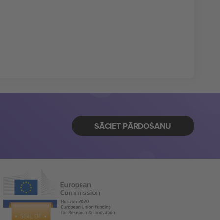
SĀCIET PĀRDOŠANU