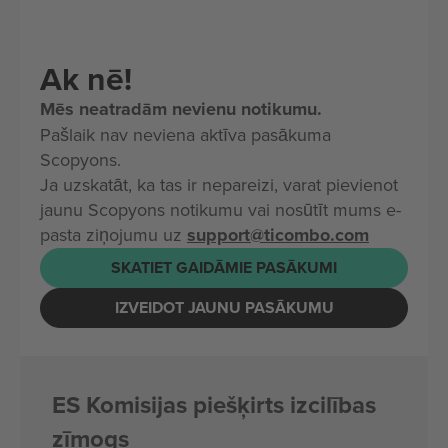
Ak nē!
Mēs neatradām nevienu notikumu.
Pašlaik nav neviena aktīva pasākuma
Scopyons.
Ja uzskatāt, ka tas ir nepareizi, varat pievienot
jaunu Scopyons notikumu vai nosūtīt mums e-
pasta ziņojumu uz
support@ticombo.com
SKATIET GAIDĀMIE PASĀKUMI
IZVEIDOT JAUNU PASĀKUMU
ES Komisijas piešķirts izcilības
zīmogs