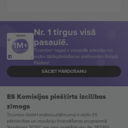
Nr. 1 tirgus visā
PALDIES!
pasaulē.
Ticombo® tagad ir visvairāk sekotāju no
visām tālākpārdošanas platformām Eiropā.
Paldies!
SĀCIET PĀRDOŠANU
ES Komisijas piešķirts izcilības
zīmogs
Ticombo GmbH (mātesuzņēmums) ir atzīts ES
pētniecības un inovāciju finansēšanas programmā
"Apvārsnis 2020", par savu priekšlikumu Nr. 782393.