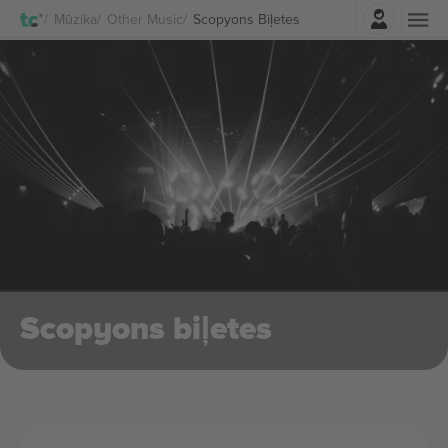
Pierakstīties
Mūzika
Other Music
Scopyons Biļetes
Scopyons biļetes