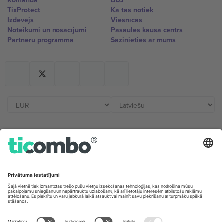
Komanda
BUJ
TixProtect
Kā tas notiek
Izdevējs
Viesnīcas
Noteikumi un nosacījumi
Pasaules kausa centrs
Partneru programma
Sazinieties ar mums
Biroji un atbalsts
Germany
United Kingdom
Unter den Linden 24, 10117
167 City Road, London, Greater
Berlin, Germany
London, EC1V 1AW, United
Kingdom
United States
Switzerland