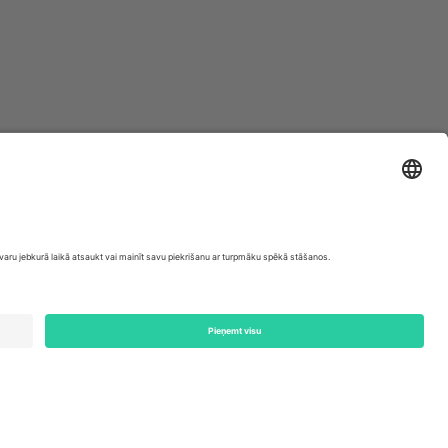
ondon, EC1V 1AW, United Kingdom
Switzerland