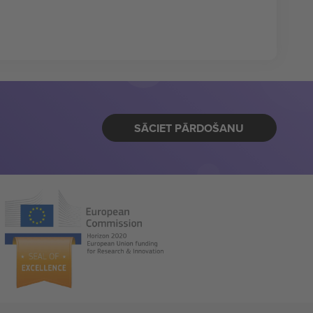
SĀCIET PĀRDOŠANU