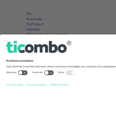
Par
Komanda
TixProtect
Izdevējs
Noteikumi un nosacījumi
Partneru programma
Biroji un atbalsts
Germany
Unter den Linden 24, 10117 Berlin, Germany
United States
131 Continental Dr, Suite 305, Newark, Delaware 19713, 