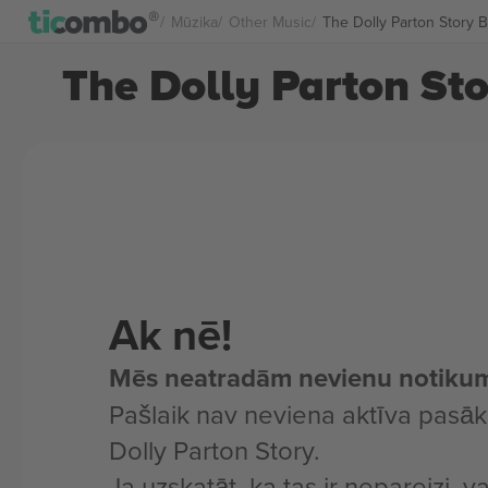
Mūzika
Other Music
The Dolly Parton Story B
The Dolly Parton Sto
Ak nē!
Mēs neatradām nevienu notiku
Pašlaik nav neviena aktīva pas
Dolly Parton Story.
Ja uzskatāt, ka tas ir nepareizi, v