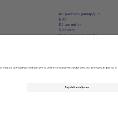
Korporatīvie pakalpojumi
BUJ
Kā tas notiek
Viesnīcas
Pasaules kausa centrs
Sazinieties ar mums
United Kingdom
167 City Road, London, Greater L
Switzerland
United States
Dorfstrasse 52a, 6390 Engelberg, 