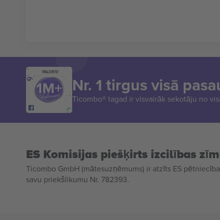
PALDIES!
Nr. 1 tirgus visā pasa
Ticombo® tagad ir visvairāk sekotāju no vi
ES Komisijas piešķirts izcilības zī
Ticombo GmbH (mātesuzņēmums) ir atzīts ES pētniecības
savu priekšlikumu Nr. 782393.