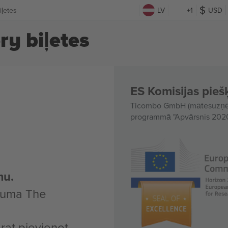
iļetes
LV
+1
USD
ry biļetes
ES Komisijas piešķ
Ticombo GmbH (mātesuzņēmu
programmā "Apvārsnis 2020"
mu.
ākuma The
arat pievienot