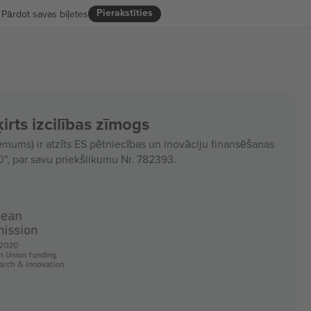
Pierakstīties
Pārdot savas biļetes
irts izcilības zīmogs
ms) ir atzīts ES pētniecības un inovāciju finansēšanas
, par savu priekšlikumu Nr. 782393.