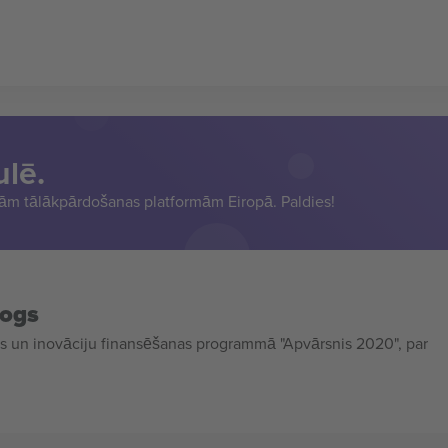
ulē.
sām tālākpārdošanas platformām Eiropā. Paldies!
mogs
 un inovāciju finansēšanas programmā "Apvārsnis 2020", par