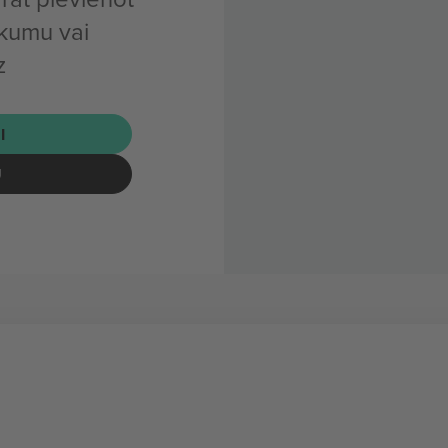
ikumu vai
z
I
U