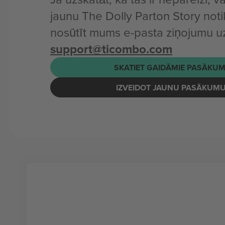
jaunu The Dolly Parton Story not
nosūtīt mums e-pasta ziņojumu u
support@ticombo.com
SKATIET GAIDĀMIE PASĀKUM
IZVEIDOT JAUNU PASĀKUM