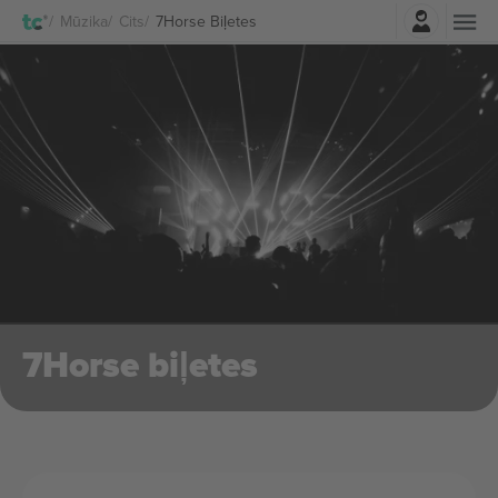
Pierakstīties
Mūzika
Cits
7Horse Biļetes
7Horse biļetes