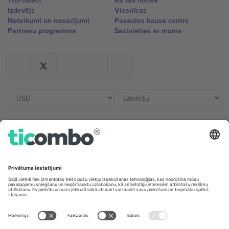
TixProtect
Kā tas notiek
Izdevējs
Viesnīcas
Noteikumi un nosacījumi
Pasaules kausa centrs
Partneru programma
Sazinieties ar mums
Biroji un atbalsts
Germany
United Kingdom
Unter den Linden 24, 10117
167 City Road, London, Greater
Berlin, Germany
London, EC1V 1AW, United
Kingdom
United States
Switzerland