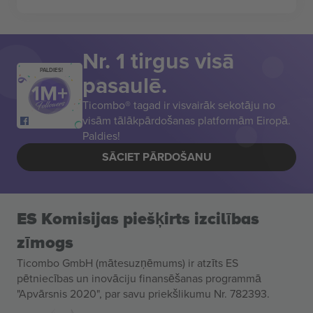
Nr. 1 tirgus visā
PALDIES!
pasaulē.
Ticombo® tagad ir visvairāk sekotāju no
visām tālākpārdošanas platformām Eiropā.
Paldies!
SĀCIET PĀRDOŠANU
ES Komisijas piešķirts izcilības
zīmogs
Ticombo GmbH (mātesuzņēmums) ir atzīts ES
pētniecības un inovāciju finansēšanas programmā
"Apvārsnis 2020", par savu priekšlikumu Nr. 782393.