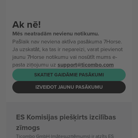
Ak nē!
Mēs neatradām nevienu notikumu.
Pašlaik nav neviena aktīva pasākuma 7Horse.
Ja uzskatāt, ka tas ir nepareizi, varat pievienot
jaunu 7Horse notikumu vai nosūtīt mums e-
pasta ziņojumu uz
support@ticombo.com
SKATIET GAIDĀMIE PASĀKUMI
IZVEIDOT JAUNU PASĀKUMU
ES Komisijas piešķirts izcilības
zīmogs
Ticombo GmbH (mātesuzņēmums) ir atzīts ES