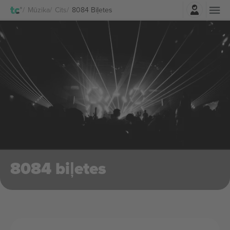
Pierakstīties
Mūzika
Cits
8084 Biļetes
8084 biļetes