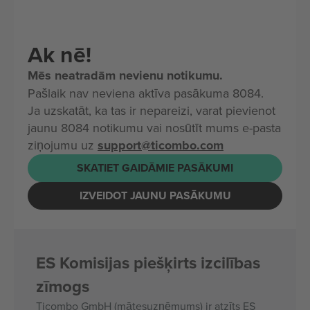
Ak nē!
Mēs neatradām nevienu notikumu.
Pašlaik nav neviena aktīva pasākuma 8084.
Ja uzskatāt, ka tas ir nepareizi, varat pievienot
jaunu 8084 notikumu vai nosūtīt mums e-pasta
ziņojumu uz
support@ticombo.com
SKATIET GAIDĀMIE PASĀKUMI
IZVEIDOT JAUNU PASĀKUMU
ES Komisijas piešķirts izcilības
zīmogs
Ticombo GmbH (mātesuzņēmums) ir atzīts ES