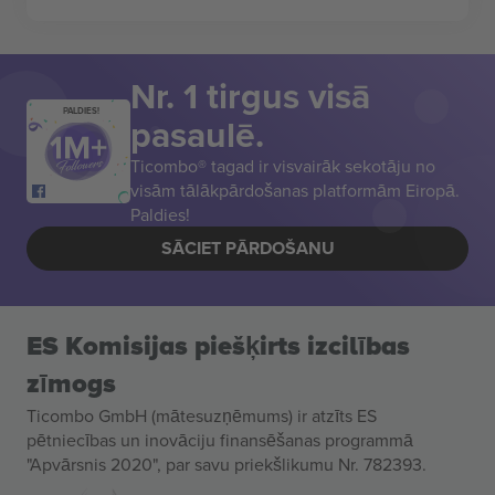
Nr. 1 tirgus visā
PALDIES!
pasaulē.
Ticombo® tagad ir visvairāk sekotāju no
visām tālākpārdošanas platformām Eiropā.
Paldies!
SĀCIET PĀRDOŠANU
ES Komisijas piešķirts izcilības
zīmogs
Ticombo GmbH (mātesuzņēmums) ir atzīts ES
pētniecības un inovāciju finansēšanas programmā
"Apvārsnis 2020", par savu priekšlikumu Nr. 782393.