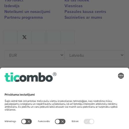
TixProtect
Kā tas notiek
Izdevējs
Viesnīcas
Noteikumi un nosacījumi
Pasaules kausa centrs
Partneru programma
Sazinieties ar mums
Biroji un atbalsts
Germany
United Kingdom
Unter den Linden 24, 10117
167 City Road, London, Greater
Berlin, Germany
London, EC1V 1AW, United
Kingdom
United States
Switzerland