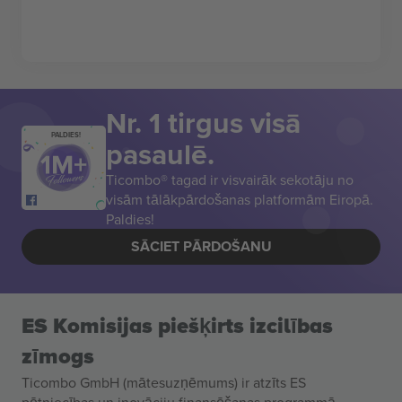
Nr. 1 tirgus visā
PALDIES!
pasaulē.
Ticombo® tagad ir visvairāk sekotāju no
visām tālākpārdošanas platformām Eiropā.
Paldies!
SĀCIET PĀRDOŠANU
ES Komisijas piešķirts izcilības
zīmogs
Ticombo GmbH (mātesuzņēmums) ir atzīts ES
pētniecības un inovāciju finansēšanas programmā