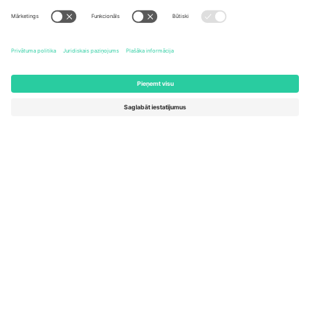
United States
Switzerland
131 Continental Dr, Suite 305,
Dorfstrasse 52a, 6390
Newark, Delaware 19713, United
Engelberg, Switzerland
States
Bulgaria
United Arab Emirates
Regus Sofia City West, bul
UAE Dubai Silicon Oasis, DDP
Totleben 53-55, 1606 Sofia,
Building A1, Office 302, Dubai,
Bulgaria
United Arab Emirates
Mexico
Av Chapultepec 360, Roma
Norte, Cuauhtémoc, 06700
Ciudad de México, CDMX,
Mexico
Platformas nodrošinātāja juridiskā persona var atšķirties atkarībā
no atrašanās vietas, notikuma un/vai domēna. Lai iegūtu detalizētu
informāciju, skatiet konkrētu notikuma lapu, nospiedumu un
noteikumus.,
Izdevējs
un
Noteikumi.
© 2026 Ticombo. Visas
tiesības aizsargātas.