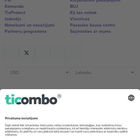
Par
Korporatīvie pakalpojumi
Komanda
BUJ
TixProtect
Kā tas notiek
Izdevējs
Viesnīcas
Noteikumi un nosacījumi
Pasaules kausa centrs
Partneru programma
Sazinieties ar mums
Biroji un atbalsts
Germany
United Kingdom
Unter den Linden 24, 10117
167 City Road, London, Greater
Berlin, Germany
London, EC1V 1AW, United
Kingdom