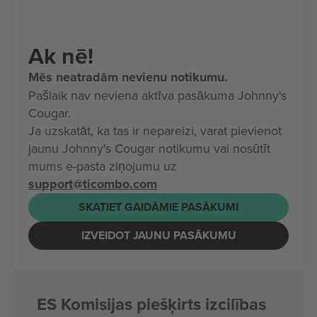
Ak nē!
Mēs neatradām nevienu notikumu.
Pašlaik nav neviena aktīva pasākuma Johnny's
Cougar.
Ja uzskatāt, ka tas ir nepareizi, varat pievienot
jaunu Johnny's Cougar notikumu vai nosūtīt
mums e-pasta ziņojumu uz
support@ticombo.com
SKATIET GAIDĀMIE PASĀKUMI
IZVEIDOT JAUNU PASĀKUMU
ES Komisijas piešķirts izcilības