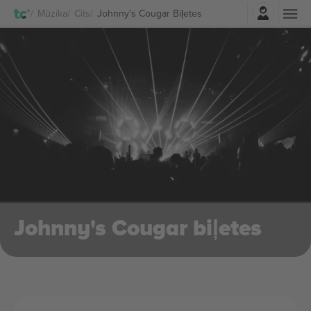
Pierakstīties
Mūzika
Cits
Johnny's Cougar Biļetes
Johnny's Cougar biļetes