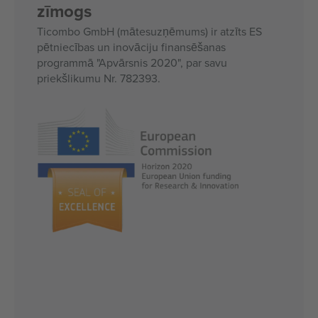
zīmogs
Ticombo GmbH (mātesuzņēmums) ir atzīts ES
pētniecības un inovāciju finansēšanas
programmā "Apvārsnis 2020", par savu
priekšlikumu Nr. 782393.