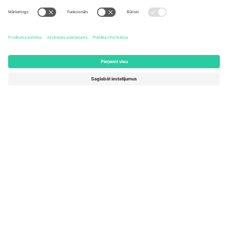
United States
Switzerland
131 Continental Dr, Suite 305,
Dorfstrasse 52a, 6390
Newark, Delaware 19713, United
Engelberg, Switzerland
States
Bulgaria
United Arab Emirates
Regus Sofia City West, bul
UAE Dubai Silicon Oasis, DDP
Totleben 53-55, 1606 Sofia,
Building A1, Office 302, Dubai,
Bulgaria
United Arab Emirates
Mexico
Av Chapultepec 360, Roma
Norte, Cuauhtémoc, 06700
Ciudad de México, CDMX,
Mexico
Platformas nodrošinātāja juridiskā persona var atšķirties atkarībā
no atrašanās vietas, notikuma un/vai domēna. Lai iegūtu detalizētu
informāciju, skatiet konkrētu notikuma lapu, nospiedumu un
noteikumus.,
Izdevējs
un
Noteikumi.
© 2026 Ticombo. Visas
tiesības aizsargātas.