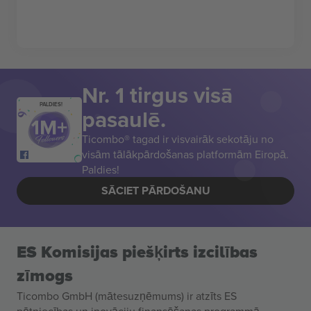
Nr. 1 tirgus visā
PALDIES!
pasaulē.
Ticombo® tagad ir visvairāk sekotāju no
visām tālākpārdošanas platformām Eiropā.
Paldies!
SĀCIET PĀRDOŠANU
ES Komisijas piešķirts izcilības
zīmogs
Ticombo GmbH (mātesuzņēmums) ir atzīts ES
pētniecības un inovāciju finansēšanas programmā