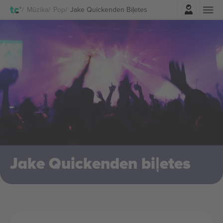
Pierakstīties
Mūzika
Pop
Jake Quickenden Biļetes
Jake Quickenden biļetes