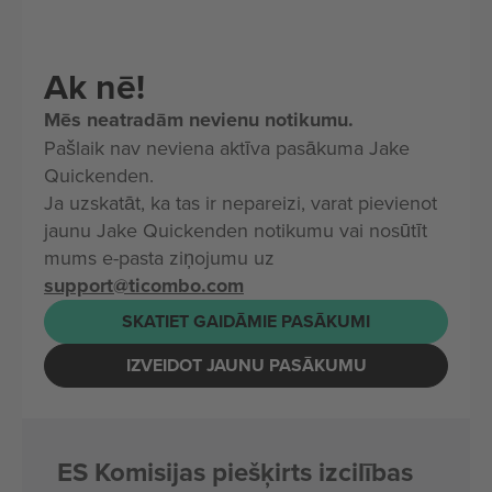
Ak nē!
Mēs neatradām nevienu notikumu.
Pašlaik nav neviena aktīva pasākuma Jake
Quickenden.
Ja uzskatāt, ka tas ir nepareizi, varat pievienot
jaunu Jake Quickenden notikumu vai nosūtīt
mums e-pasta ziņojumu uz
support@ticombo.com
SKATIET GAIDĀMIE PASĀKUMI
IZVEIDOT JAUNU PASĀKUMU
ES Komisijas piešķirts izcilības