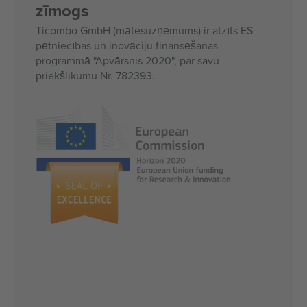
zīmogs
Ticombo GmbH (mātesuzņēmums) ir atzīts ES
pētniecības un inovāciju finansēšanas
programmā "Apvārsnis 2020", par savu
priekšlikumu Nr. 782393.