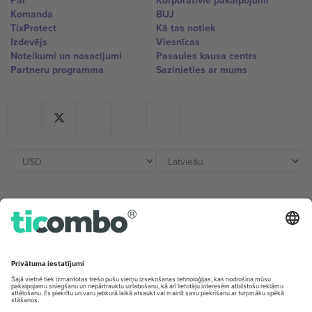
Par
Korporatīvie pakalpojumi
Komanda
BUJ
TixProtect
Kā tas notiek
Izdevējs
Viesnīcas
Noteikumi un nosacījumi
Pasaules kausa centrs
Partneru programma
Sazinieties ar mums
Biroji un atbalsts
Germany
United Kingdom
Unter den Linden 24, 10117
167 City Road, London, Greater
Berlin, Germany
London, EC1V 1AW, United
Kingdom