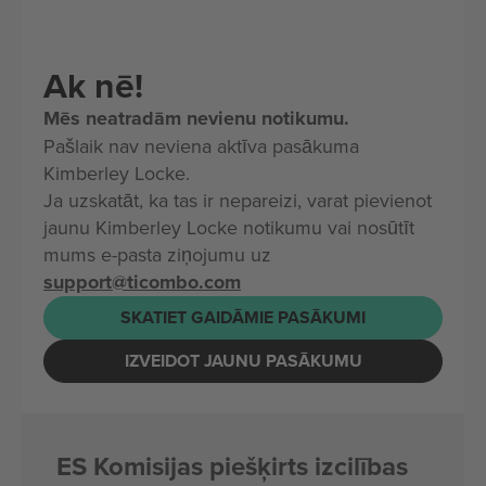
Ak nē!
Mēs neatradām nevienu notikumu.
Pašlaik nav neviena aktīva pasākuma
Kimberley Locke.
Ja uzskatāt, ka tas ir nepareizi, varat pievienot
jaunu Kimberley Locke notikumu vai nosūtīt
mums e-pasta ziņojumu uz
support@ticombo.com
SKATIET GAIDĀMIE PASĀKUMI
IZVEIDOT JAUNU PASĀKUMU
ES Komisijas piešķirts izcilības