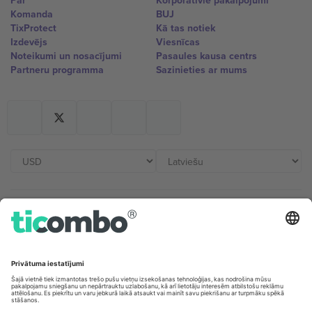
Par
Korporatīvie pakalpojumi
Komanda
BUJ
TixProtect
Kā tas notiek
Izdevējs
Viesnīcas
Noteikumi un nosacījumi
Pasaules kausa centrs
Partneru programma
Sazinieties ar mums
Biroji un atbalsts
Germany
United Kingdom
Unter den Linden 24, 10117
167 City Road, London, Greater
Berlin, Germany
London, EC1V 1AW, United
Kingdom