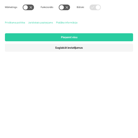
United States
Switzerland
131 Continental Dr, Suite 305,
Dorfstrasse 52a, 6390
Newark, Delaware 19713, United
Engelberg, Switzerland
States
Bulgaria
United Arab Emirates
Regus Sofia City West, bul
UAE Dubai Silicon Oasis, DDP
Totleben 53-55, 1606 Sofia,
Building A1, Office 302, Dubai,
Bulgaria
United Arab Emirates
Mexico
Av Chapultepec 360, Roma
Norte, Cuauhtémoc, 06700
Ciudad de México, CDMX,
Mexico
Platformas nodrošinātāja juridiskā persona var atšķirties atkarībā
no atrašanās vietas, notikuma un/vai domēna. Lai iegūtu detalizētu
informāciju, skatiet konkrētu notikuma lapu, nospiedumu un
noteikumus.,
Izdevējs
un
Noteikumi.
© 2026 Ticombo. Visas
tiesības aizsargātas.