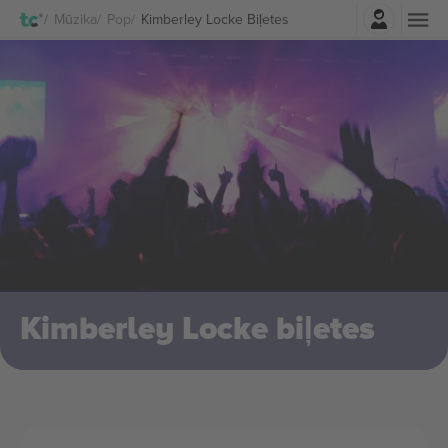
Pierakstīties
Mūzika
Pop
Kimberley Locke Biļetes
Kimberley Locke biļetes