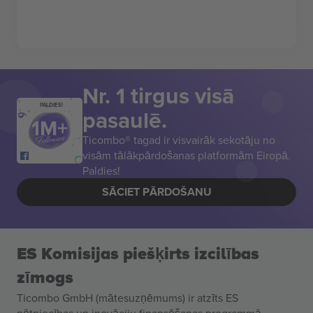
Nr. 1 tirgus visā
PALDIES!
pasaulē.
Ticombo® tagad ir visvairāk sekotāju no
visām tālākpārdošanas platformām Eiropā.
Paldies!
SĀCIET PĀRDOŠANU
ES Komisijas piešķirts izcilības
zīmogs
Ticombo GmbH (mātesuzņēmums) ir atzīts ES
pētniecības un inovāciju finansēšanas programmā