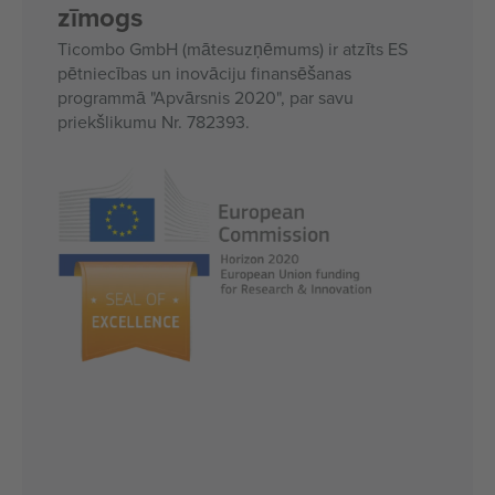
zīmogs
Ticombo GmbH (mātesuzņēmums) ir atzīts ES
pētniecības un inovāciju finansēšanas
programmā "Apvārsnis 2020", par savu
priekšlikumu Nr. 782393.