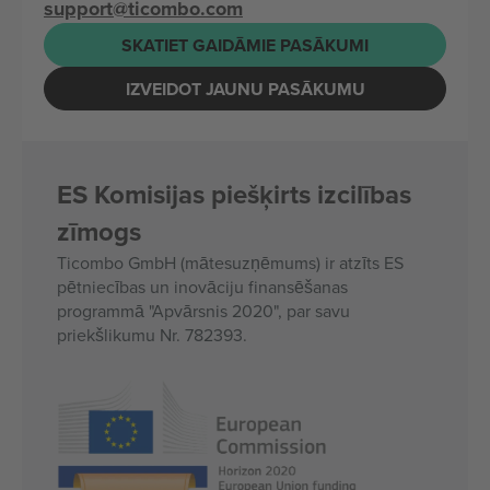
support@ticombo.com
SKATIET GAIDĀMIE PASĀKUMI
IZVEIDOT JAUNU PASĀKUMU
ES Komisijas piešķirts izcilības
zīmogs
Ticombo GmbH (mātesuzņēmums) ir atzīts ES
pētniecības un inovāciju finansēšanas
programmā "Apvārsnis 2020", par savu
priekšlikumu Nr. 782393.