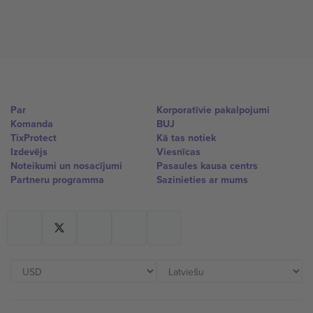
Par
Korporatīvie pakalpojumi
Komanda
BUJ
TixProtect
Kā tas notiek
Izdevējs
Viesnīcas
Noteikumi un nosacījumi
Pasaules kausa centrs
Partneru programma
Sazinieties ar mums