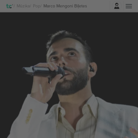
Pierakstīties
Mūzika
Pop
Marco Mengoni Biļetes