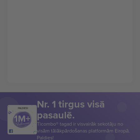
Nr. 1 tirgus visā
PALDIES!
pasaulē.
Ticombo® tagad ir visvairāk sekotāju no
visām tālākpārdošanas platformām Eiropā.
Paldies!