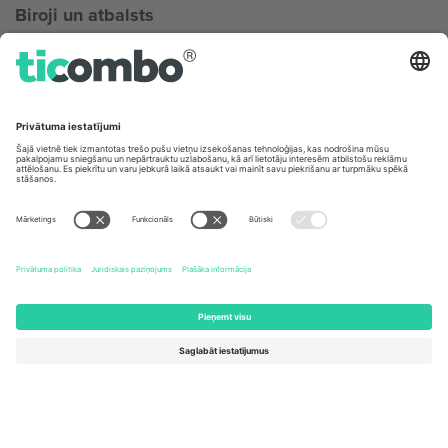
Biroji un atbalsts
Germany
United Kingdom
Unter den Linden 24, 10117
167 City Road, London, Greater
Berlin, Germany
London, EC1V 1AW, United
Kingdom
United States
Switzerland
131 Continental Dr, Suite 305,
Dorfstrasse 52a, 6390
Newark, Delaware 19713, United
Engelberg, Switzerland
States
Bulgaria
United Arab Emirates
Regus Sofia City West, bul
UAE Dubai Silicon Oasis, DDP
Totleben 53-55, 1606 Sofia,
Building A1, Office 302, Dubai,
Bulgaria
United Arab Emirates
Mexico
Av Chapultepec 360, Roma
Norte, Cuauhtémoc, 06700