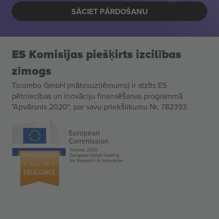
SĀCIET PĀRDOŠANU
ES Komisijas piešķirts izcilības
zīmogs
Ticombo GmbH (mātesuzņēmums) ir atzīts ES
pētniecības un inovāciju finansēšanas programmā
"Apvārsnis 2020", par savu priekšlikumu Nr. 782393.