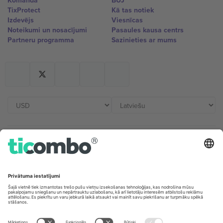
Komanda
BUJ
TixProtect
Kā tas notiek
Izdevējs
Viesnīcas
Noteikumi un nosacījumi
Pasaules kausa centrs
Partneru programma
Sazinieties ar mums
Biroji un atbalsts
Germany
United Kingdom
Unter den Linden 24, 10117
167 City Road, London, Greater
Berlin, Germany
London, EC1V 1AW, United
Kingdom
United States
Switzerland