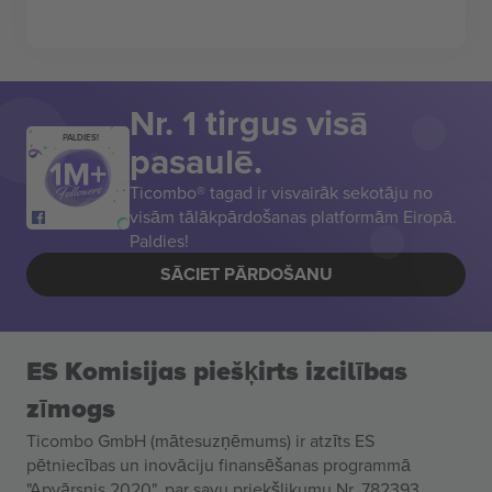
Nr. 1 tirgus visā
PALDIES!
pasaulē.
Ticombo® tagad ir visvairāk sekotāju no
visām tālākpārdošanas platformām Eiropā.
Paldies!
SĀCIET PĀRDOŠANU
ES Komisijas piešķirts izcilības
zīmogs
Ticombo GmbH (mātesuzņēmums) ir atzīts ES
pētniecības un inovāciju finansēšanas programmā
"Apvārsnis 2020", par savu priekšlikumu Nr. 782393.