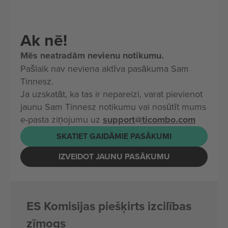
Ak nē!
Mēs neatradām nevienu notikumu.
Pašlaik nav neviena aktīva pasākuma Sam
Tinnesz.
Ja uzskatāt, ka tas ir nepareizi, varat pievienot
jaunu Sam Tinnesz notikumu vai nosūtīt mums
e-pasta ziņojumu uz
support@ticombo.com
SKATIET GAIDĀMIE PASĀKUMI
IZVEIDOT JAUNU PASĀKUMU
ES Komisijas piešķirts izcilības
zīmogs