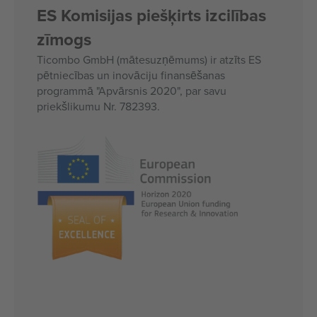
ES Komisijas piešķirts izcilības
zīmogs
Ticombo GmbH (mātesuzņēmums) ir atzīts ES
pētniecības un inovāciju finansēšanas
programmā "Apvārsnis 2020", par savu
priekšlikumu Nr. 782393.