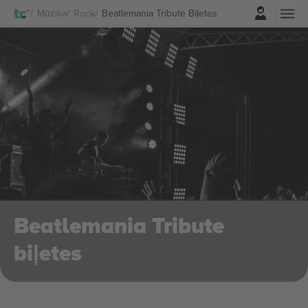
Pierakstīties
Mūzika
Rock
Beatlemania Tribute Biļetes
Beatlemania Tribute
biļetes