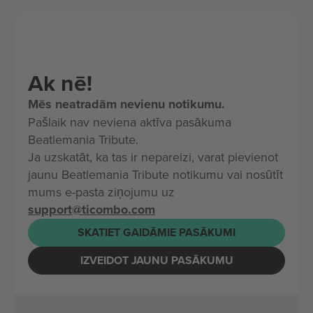
Ak nē!
Mēs neatradām nevienu notikumu.
Pašlaik nav neviena aktīva pasākuma
Beatlemania Tribute.
Ja uzskatāt, ka tas ir nepareizi, varat pievienot
jaunu Beatlemania Tribute notikumu vai nosūtīt
mums e-pasta ziņojumu uz
support@ticombo.com
SKATIET GAIDĀMIE PASĀKUMI
IZVEIDOT JAUNU PASĀKUMU