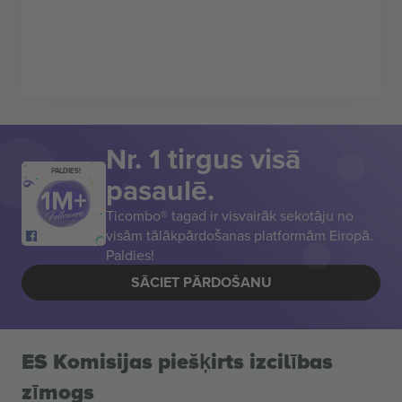
Nr. 1 tirgus visā
PALDIES!
pasaulē.
Ticombo® tagad ir visvairāk sekotāju no
visām tālākpārdošanas platformām Eiropā.
Paldies!
SĀCIET PĀRDOŠANU
ES Komisijas piešķirts izcilības
zīmogs