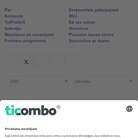
Par
Korporatīvie pakalpojumi
Komanda
BUJ
TixProtect
Kā tas notiek
Izdevējs
Viesnīcas
Noteikumi un nosacījumi
Pasaules kausa centrs
Partneru programma
Sazinieties ar mums
Biroji un atbalsts
Germany
United Kingdom
Unter den Linden 24, 10117
167 City Road, London, Greater
Berlin, Germany
London, EC1V 1AW, United
Kingdom