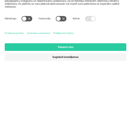
United States
Switzerland
131 Continental Dr, Suite 305,
Dorfstrasse 52a, 6390
Newark, Delaware 19713, United
Engelberg, Switzerland
States
Bulgaria
United Arab Emirates
Regus Sofia City West, bul
UAE Dubai Silicon Oasis, DDP
Totleben 53-55, 1606 Sofia,
Building A1, Office 302, Dubai,
Bulgaria
United Arab Emirates
Mexico
Av Chapultepec 360, Roma
Norte, Cuauhtémoc, 06700
Ciudad de México, CDMX,
Mexico
Platformas nodrošinātāja juridiskā persona var atšķirties atkarībā
no atrašanās vietas, notikuma un/vai domēna. Lai iegūtu detalizētu
informāciju, skatiet konkrētu notikuma lapu, nospiedumu un