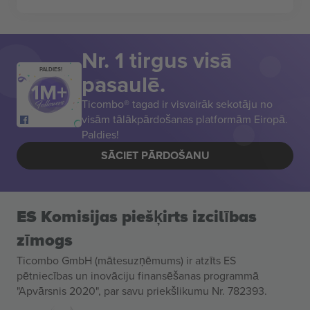
Nr. 1 tirgus visā
PALDIES!
pasaulē.
Ticombo® tagad ir visvairāk sekotāju no
visām tālākpārdošanas platformām Eiropā.
Paldies!
SĀCIET PĀRDOŠANU
ES Komisijas piešķirts izcilības
zīmogs
Ticombo GmbH (mātesuzņēmums) ir atzīts ES
pētniecības un inovāciju finansēšanas programmā
"Apvārsnis 2020", par savu priekšlikumu Nr. 782393.