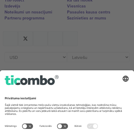
TixProtect
Kā tas notiek
Izdevējs
Viesnīcas
Noteikumi un nosacījumi
Pasaules kausa centrs
Partneru programma
Sazinieties ar mums
Biroji un atbalsts
Germany
United Kingdom
Unter den Linden 24, 10117
167 City Road, London, Greater
Berlin, Germany
London, EC1V 1AW, United
Kingdom
United States
Switzerland