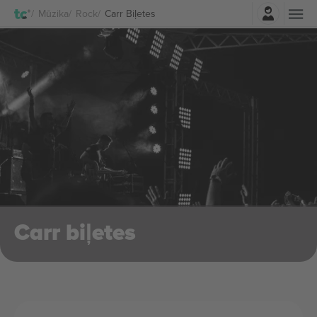
Pierakstīties
Mūzika
Rock
Carr Biļetes
Carr biļetes