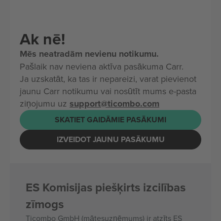
Ak nē!
Mēs neatradām nevienu notikumu.
Pašlaik nav neviena aktīva pasākuma Carr.
Ja uzskatāt, ka tas ir nepareizi, varat pievienot
jaunu Carr notikumu vai nosūtīt mums e-pasta
ziņojumu uz
support@ticombo.com
SKATIET GAIDĀMIE PASĀKUMI
IZVEIDOT JAUNU PASĀKUMU
ES Komisijas piešķirts izcilības
zīmogs
Ticombo GmbH (mātesuzņēmums) ir atzīts ES