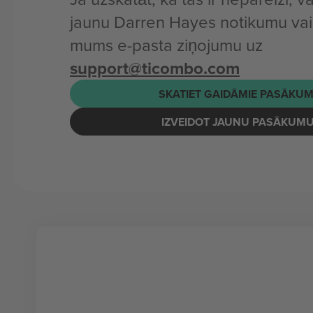
jaunu Darren Hayes notikumu vai
mums e-pasta ziņojumu uz
support@ticombo.com
SKATIET GAIDĀMIE PASĀKUM
IZVEIDOT JAUNU PASĀKUM