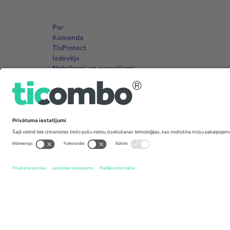
Par
Komanda
TixProtect
Izdevējs
Noteikumi un nosacījumi
Partneru programma
Biroji un atbalsts
Germany
Unter den Linden 24, 10117 Berlin, Germany
United States
131 Continental Dr, Suite 305, Newark, Delaware 19713, 