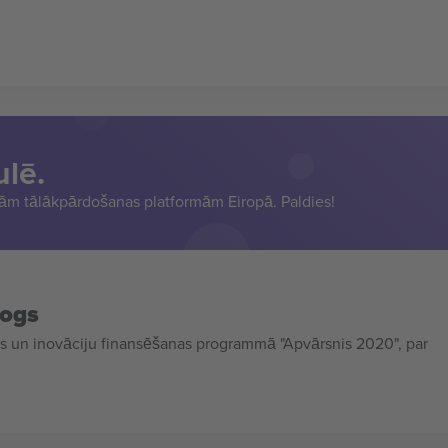
ulē.
sām tālākpārdošanas platformām Eiropā. Paldies!
mogs
 un inovāciju finansēšanas programmā "Apvārsnis 2020", par