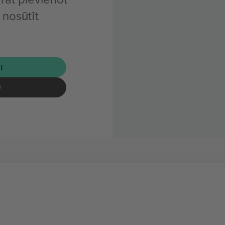
 nosūtīt
I
U