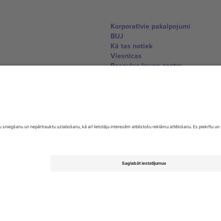
Korporatīvie pakalpojumi
BUJ
Kā tas notiek
Viesnīcas
Pasaules kausa centrs
Sazinieties ar mums
United Kingdom
167 City Road, London, Greater L
Switzerland
United States
Dorfstrasse 52a, 6390 Engelberg, 