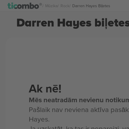
Mūzika
Rock
Darren Hayes Biļetes
Darren Hayes biļete
Ak nē!
Mēs neatradām nevienu notiku
Pašlaik nav neviena aktīva pasā
Hayes.
Ja uzskatāt, ka tas ir nepareizi, v