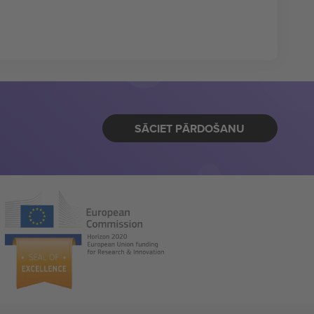
SĀCIET PĀRDOŠANU