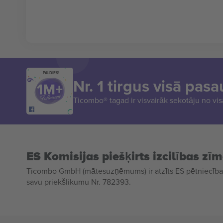
PALDIES!
Nr. 1 tirgus visā pasa
Ticombo® tagad ir visvairāk sekotāju no vi
ES Komisijas piešķirts izcilības zī
Ticombo GmbH (mātesuzņēmums) ir atzīts ES pētniecības
savu priekšlikumu Nr. 782393.