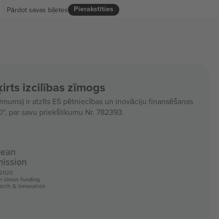
Pierakstīties
R
Pārdot savas biļetes
irts izcilības zīmogs
ms) ir atzīts ES pētniecības un inovāciju finansēšanas
, par savu priekšlikumu Nr. 782393.