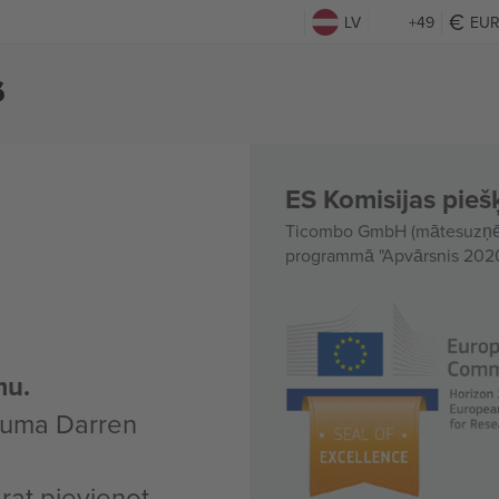
LV
+49
EU
s
ES Komisijas piešķ
Ticombo GmbH (mātesuzņēmu
programmā "Apvārsnis 2020"
mu.
kuma Darren
arat pievienot