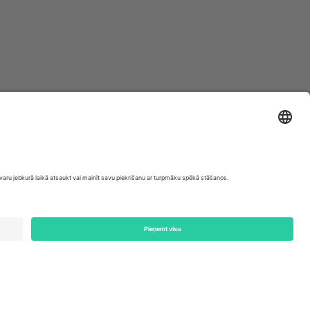
ondon, EC1V 1AW, United Kingdom
Switzerland