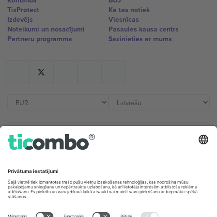
Komanda
BUJ
TixProtect
Kā tas notiek
Izdevējs
Viesnīcas
Noteikumi un nosacījumi
Pasaules kausa centrs
Partneru programma
Sazinieties ar mums
Biroji un atbalsts
Germany
United Kingdom
Unter den Linden 24, 10117
167 City Road, London, Greater
Berlin, Germany
London, EC1V 1AW, United
Kingdom
United States
Switzerland