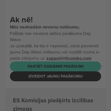
Ak nē!
Mēs neatradām nevienu notikumu.
Pašlaik nav neviena aktīva pasākuma Day
Wave.
Ja uzskatāt, ka tas ir nepareizi, varat pievienot
jaunu Day Wave notikumu vai nosūtīt mums e-
pasta ziņojumu uz
support@ticombo.com
SKATIET GAIDĀMIE PASĀKUMI
IZVEIDOT JAUNU PASĀKUMU
ES Komisijas piešķirts izcilības
zīmogs