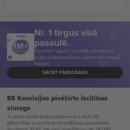
Nr. 1 tirgus visā
PALDIES!
pasaulē.
Ticombo® tagad ir visvairāk sekotāju no
visām tālākpārdošanas platformām Eiropā.
Paldies!
SĀCIET PĀRDOŠANU
ES Komisijas piešķirts izcilības
zīmogs
Ticombo GmbH (mātesuzņēmums) ir atzīts ES
pētniecības un inovāciju finansēšanas programmā
"Apvārsnis 2020", par savu priekšlikumu Nr. 782393.